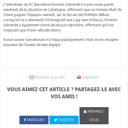
L'entraîneur du FC Barcelone Ernesto Valverde n'a pas voulu parler
vendredi de la situation en Catalogne, affirmant que sa mission était de
«faire gagner l'équipe» samedi, sur le terrain de l'Athletic Bilbao.
Lorsqu'on lui a demandé s'il imaginait une Liga sans le Barça, Ernesto
Valverde a également choisi de ne pas répondre, affirmant qu'il ne
s'agissait que d'une «élucubration».
Aucun joueur barcelonais n'a réagi publiquement. Mais on les imagine
soucieux de l'avenir de leur équipe
Envoyer à un ami
Imprimer
VOUS AIMEZ CET ARTICLE ? PARTAGEZ-LE AVEC
VOS AMIS !
ABONNEZ-
PARTAGER
TWEETER
VOUS