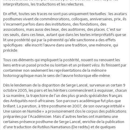
interprétations, les traductions et les relectures.
En effet, toutes ses traces ne sont pas uniquement textuelles : les avatars
posthumes vivent de commémorations, colloques, anniversaires, prix, ils
s’incarnent parfois dans des institutions, des fondations, des
associations, mais aussi des lieux, des auditoires, des places. C’est sur
ces seuils, dans ces lieux, autant que dans les textes interprétatifs que se
lit une postérité qui par la pérennité qu’elle sanctionne a des effets
spécifiques : elle inscrit l’œuvre dans une tradition, une mémoire, qui
précède.
Tous ces éléments qui impliquent la postérité, nouent ou renouent les
liens entre un passé proche ou lointain et un présent vécu. Ils finissent par
contaminer non seulement les représentations de la mémoire
historiographique mais le sens de l’œuvre historique elle-même.
Dès le lendemain de la disparition de Serge Lancel, survenue un certain 9
octobre 2005, les pairs et les héritiers commencèrent à esquisser, chacun
à sa manière, la trajectoire de l’un des plus grands spécialistes français
des Antiquités nord-africaines. Son parcours académique fut plus que
brillant. La parution, à titre posthume en 2007, de son ouvrage intitulé «
Une saison en Numidie » a provisoirement clos le corpus des publications
préparées par l’Académicien. Mais d’autres textes ont maintenu une
certaines présence posthume de Serge Lancel, enrichie de la publication
d’une traduction de Rutilius Namatianus (De reditu) et de quelques