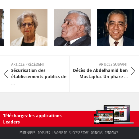
ARTICLE PRÉCÉDENT
ARTICLE SUIVANT
Sécurisation des
Décès de Abdelhamid ben
établissements publics de
Mustapha: Un phare ...
...
Téléchargez les applications
Leaders
PARTENAIRES
DOSSIERS
LEADERS TV
SUCCESS STORY
OPINIONS
TENDANCE