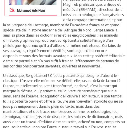
Maghreb préhistorique, antique et
médiéval (SEMPAM), directeur de la
mission archéologique française lors
de la campagne internationale pour
la sauvegarde de Carthage, membre de l’Académie française et grand
spécialiste de l’histoire ancienne de l’Afrique du Nord, Serge Lancel a
ainsi sa place dans les dictionnaires et les encyclopédies ; les manuels
d’historiographies reproduisent et répètent à satiété l’image d’un
philologue rigoureux qu’il a d’ailleurs lui-même entretenue. Certains de
ses ouvrages, régulièrement réédités, sont aujourd’hui encore
disponibles sous des formats avantageux. Mais cette postérité éditoriale
demeure partielle et n’a pas suffi à freiner l’effacement de certains de
ses conclusions pourtant savantes, ouvertes et innovantes.
Un classique, Serge Lancel ? C’est la postérité qui désigne d’abord le
classique. L’œuvre elle-même ne se définit-elle pas au-delà de la mort ?
Du projet intellectuel souvent transformé, inachevé, c’est la mort qui
marque la clôture, qui permet aussi l'ouverture herméneutique sur le
sens, sens de l’œuvre, adéquation de l’œuvre à son auteur, à son temps.
Ici, la postérité ouvre et offre à l’œuvre une nouvelle historicité qui ne se
joue pas uniquement dans le plein du texte, mais dans des
manifestations et des traces nombreuses comme les nécrologies, les
témoignages d’ami(e)s et de disciples, les notices de dictionnaires, mais
aussi dans un travail d’édition de manuscrits, achevé ou non, complets ou
non, souhaités ou non par l’auteur, par un travail sur l’œuvre, par les