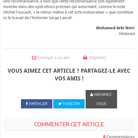
une reconnaissance, il faut que cette reconnaissance soit également
investie dans des opérations précises qui autorisent, comme le note
Michel Foucault, « le retour même à cet acte instaurateur » que constitue
ici le travail de l’historien Serge Lancel.
Mohamed Arbi Nsiri
Historien
Envoyer à un ami
Imprimer
VOUS AIMEZ CET ARTICLE ? PARTAGEZ-LE AVEC
VOS AMIS !
ABONNEZ-
PARTAGER
TWEETER
VOUS
COMMENTER CET ARTICLE
0
Commentaires