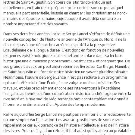
lettres de Saint Augustin. Son cours de latin tardo-antique est
actuellement en train de se préparer pour enrichir son corpus auquel
manque la part essentielle, laissée en chantier : les christianismes nord-
africains de l’époque romaine, sujet auquel il avait déjà consacré un
nombre important d’articles savants.
Dans ses dernières années, lorsque Serge Lancel s’efforce de définir une
nouvelle conception de l’histoire ancienne de l’Afrique du Nord, il ne la
dissocie pas à une démarche carrée mais plutôt à la perspective
Braudelienne de la longue durée. C’est donc en fonction de nouvelles
exigences épistémologiques qui se mettent en place dans sa lecture
historique une dimension proprement « positiviste » et pragmatique. De
ses grands travaux on peut ainsi retenir ses livres sur Carthage, Hannibal
et Saint Augustin qui font de notre historien un savant pluridisciplinaire.
Néanmoins, l’œuvre de Serge Lancel n’est pas réduite à un programme
qui aurait été celui d’une École, à une vulgate ou à un bréviaire. Ses
travaux, et plus précisément encore ses interventions à l’Académie
française au bénéfice d’une coopération historico-archéologique entre la
rive nord et la rive sud de Méditerranée ont incontestablement donné à
l’homme une dimension d’un Apulée des temps modernes.
Relire aujourd’hui Serge Lancel ne peut pas se limiter à une redécouverte
ou une simple réactualisation. Les avatars posthumes de son œuvre
rappellent ce curieux paradoxe de l’histoire intellectuelle et de l’histoire
des livres. Pour qu’il y ait un retour, il faut aussi qu’il y ait eu au préalable