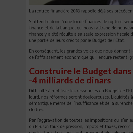
La rentrée financière 2018 rappelle déjà ses précéd
S’attendre donc à une loi de finances de rupture serai
finance et de la banque, qui nous rattrape de nouvea
finance y a été réduite à sa seule expression fiscale
une partie de leurs crédits par le Budget de l’Etat.
En conséquent, les grandes voies que nous donnent le
de l’affaissement économique qu’il endure restent ig
Construire le Budget dans 
-4 milliards de dinars
Difficulté à mobiliser les ressources du Budget de l’E
lourd, nos réformes seront douloureuses. Liquidités 
sémantique même de l’insuffisance et de la surench
cloitrés.
Par l’aggravation de toutes les impositions qui s’en es
du PIB. Un taux de pression, impôts et taxes, record
que les taux Tunisiens sont largement plus élevés q