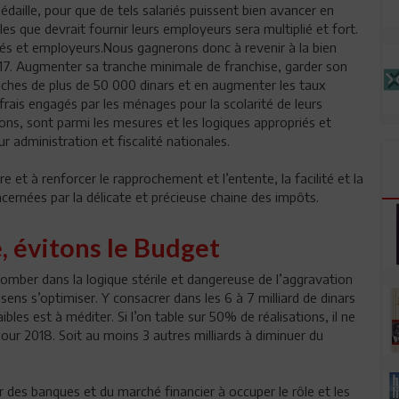
édaille, pour que de tels salariés puissent bien avancer en
es que devrait fournir leurs employeurs sera multiplié et fort.
yés et employeurs.Nous gagnerons donc à revenir à la bien
 2017. Augmenter sa tranche minimale de franchise, garder son
ranches de plus de 50 000 dinars et en augmenter les taux
 frais engagés par les ménages pour la scolarité de leurs
ons, sont parmi les mesures et les logiques appropriés et
r administration et fiscalité nationales.
 et à renforcer le rapprochement et l’entente, la facilité et la
oncernées par la délicate et précieuse chaine des impôts.
é, évitons le Budget
etomber dans la logique stérile et dangereuse de l’aggravation
 sens s’optimiser. Y consacrer dans les 6 à 7 milliard de dinars
ibles est à méditer. Si l’on table sur 50% de réalisations, il ne
 pour 2018. Soit au moins 3 autres milliards à diminuer du
r des banques et du marché financier à occuper le rôle et les