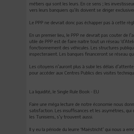
métiers qui sont les leurs. En ce sens ; les investisseu
vers leurs banquiers qu’ils doivent se diriger exclusi
Le PPP ne devrait donc pas échapper pas à cette règl
En un premier lieu, le PPP ne devrait pas couter de l’
utile de PPP est de faire naitre tout un réseau ‘d’Ate
fonctionnement des véhicules. Les structures publiqu
inspecteraient. Les banques financeront se réseau qui
Les citoyens n’auront plus à subir les délais d’attent
pour accéder aux Centres Publics des visites techniqu
La liquidité, le Single Rule Book - EU
Faire une méga lecture de notre économie nous donne
satisfaction. Les insuffisances et les asymétries, qui
les Tunisiens, s’y trouvent aussi.
Il y eu la période du leurre ‘Maëstricht’ qui nous a 