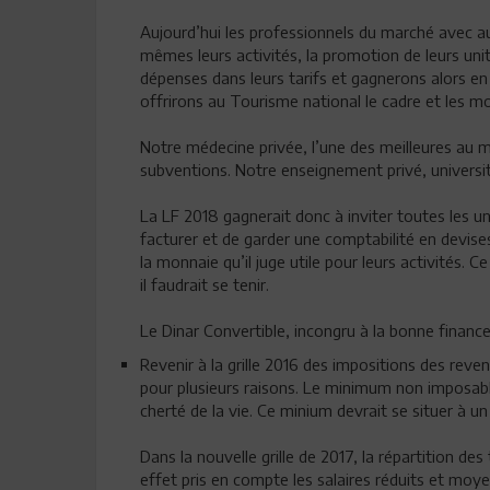
Aujourd’hui les professionnels du marché avec a
mêmes leurs activités, la promotion de leurs unité
dépenses dans leurs tarifs et gagnerons alors en 
offrirons au Tourisme national le cadre et les m
Notre médecine privée, l’une des meilleures au m
subventions. Notre enseignement privé, universita
La LF 2018 gagnerait donc à inviter toutes les u
facturer et de garder une comptabilité en devise
la monnaie qu’il juge utile pour leurs activités. C
il faudrait se tenir.
Le Dinar Convertible, incongru à la bonne finance
Revenir à la grille 2016 des impositions des reve
pour plusieurs raisons. Le minimum non imposable 
cherté de la vie. Ce minium devrait se situer à u
Dans la nouvelle grille de 2017, la répartition d
effet pris en compte les salaires réduits et moyen