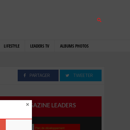
LIFESTYLE
LEADERS TV
ALBUMS PHOTOS
PARTAGER
TWEETER
MAGAZINE LEADERS