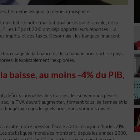
entes. Le même lexique, la même atmosphère.
t naïf. Est-ce notre mal national ancestral et absolu, de la
u ? Les LF post 2010 ont déjà apporté leurs réponses : La
 des impôts et des taxes. Désormais ; les banques financent
 bon usage de la finance et de la banque pour sortir le pays
norées. Inexplicablement inexplorées.
la baisse, au moins -4% du PIB,
tat, déficits intenables des Caisses, les subventions pèsent
à sec, la TVA devrait augmenter, forment tous les termes et la
ère budgétaire dans lesquels nous nous sommes mis et
t résulté, notre pression fiscale a atteint aujourd’hui les 21%
. Les statistiques mondiales montrent, depuis les années 2000,
ue ceux EU ou OCDE. OCDE, où les taux en question sont