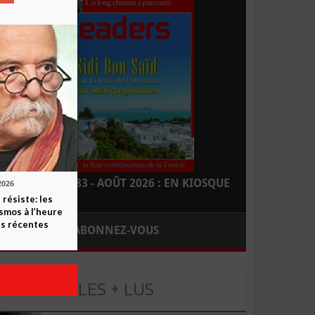
LEADERS N° 183 - AOÛT 2026 : EN KIOSQUE
2026
 résiste: les
smos à l’heure
s récentes
ABONNEZ-VOUS
LES + LUS