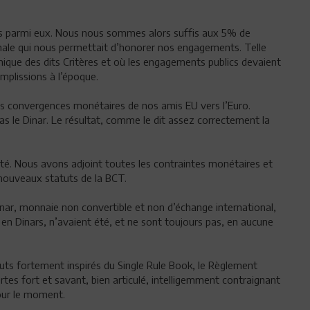
s parmi eux. Nous nous sommes alors suffis aux 5% de
nimale qui nous permettait d’honorer nos engagements. Telle
ue des dits Critères et où les engagements publics devaient
mplissions à l’époque.
 convergences monétaires de nos amis EU vers l’Euro.
as le Dinar. Le résultat, comme le dit assez correctement la
dité. Nous avons adjoint toutes les contraintes monétaires et
nouveaux statuts de la BCT.
Dinar, monnaie non convertible et non d’échange international,
 en Dinars, n’avaient été, et ne sont toujours pas, en aucune
uts fortement inspirés du Single Rule Book, le Règlement
tes fort et savant, bien articulé, intelligemment contraignant
our le moment.