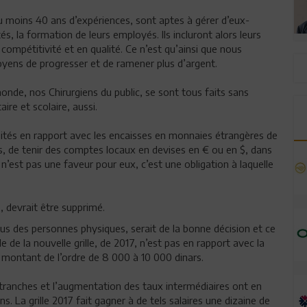
u moins 40 ans d’expériences, sont aptes à gérer d’eux-
s, la formation de leurs employés. Ils incluront alors leurs
compétitivité et en qualité. Ce n’est qu’ainsi que nous
oyens de progresser et de ramener plus d’argent.
onde, nos Chirurgiens du public, se sont tous faits sans
ire et scolaire, aussi.
nités en rapport avec les encaisses en monnaies étrangères de
s, de tenir des comptes locaux en devises en € ou en $, dans
e n’est pas une faveur pour eux, c’est une obligation à laquelle
, devrait être supprimé.
nus des personnes physiques, serait de la bonne décision et ce
de la nouvelle grille, de 2017, n’est pas en rapport avec la
n montant de l’ordre de 8 000 à 10 000 dinars.
es tranches et l’augmentation des taux intermédiaires ont en
s. La grille 2017 fait gagner à de tels salaires une dizaine de