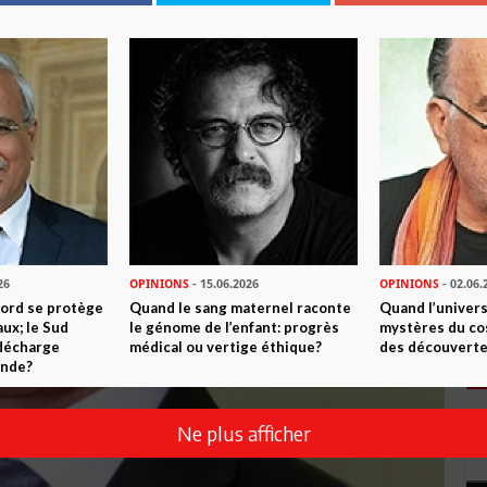
26
OPINIONS
- 15.06.2026
OPINIONS
- 02.06.
Nord se protège
Quand le sang maternel raconte
Quand l’univers
ux; le Sud
le génome de l’enfant: progrès
mystères du co
 décharge
médical ou vertige éthique?
des découverte
onde?
Ne plus afficher