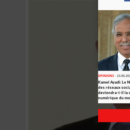
OPINIONS
- 23.06.20
Kamel Ayadi: Le 
des réseaux socia
deviendra-t-il la
numérique du m