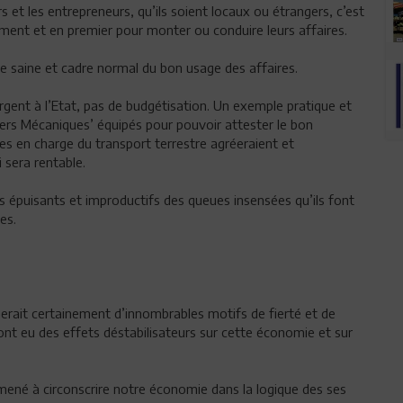
rs et les entrepreneurs, qu’ils soient locaux ou étrangers, c’est
vement et en premier pour monter ou conduire leurs affaires.
e saine et cadre normal du bon usage des affaires.
argent à l’Etat, pas de budgétisation. Un exemple pratique et
liers Mécaniques’ équipés pour pouvoir attester le bon
es en charge du transport terrestre agréeraient et
 sera rentable.
es épuisants et improductifs des queues insensées qu’ils font
es.
rait certainement d’innombrables motifs de fierté et de
 ont eu des effets déstabilisateurs sur cette économie et sur
emmené à circonscrire notre économie dans la logique des ses