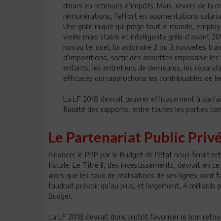
dinars en retenues d’impôts. Mais, revers de la m
rémunérations, l’effort en augmentations salarial
Une grille inique qui piège tout le monde, emplo
vieille mais stable et intelligente grille d’avant
noyau tel quel, lui adjoindre 2 ou 3 nouvelles t
d’impositions, sortir des assiettes imposable les
enfants, les entretiens de demeures, les réparati
efficaces qui rapprochons les contribuables de leu
La LF 2018 devrait œuvrer efficacement à parfaire
fluidité des rapports, entre toutes les parties c
Le Partenariat Public Priv
Financer le PPP par le Budget de l’Etat nous ferait r
fiscale. Le Titre II, des investissements, devrait en ce
alors que les taux de réalisations de ses lignes sont fa
faudrait prévoir qu’au plus, et largement, 4 milliards
Budget.
La LF 2018 devrait donc plutôt favoriser le bon retou