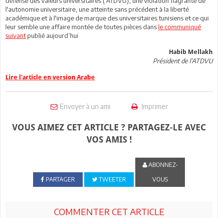
défense des valeurs universitaires ( ATDVU), une violation flagrante de
l'autonomie universitaire, une atteinte sans précédent à la liberté
académique et à l'image de marque des universitaires tunisiens et ce qui
leur semble une affaire montée de toutes pièces dans
le communiqué
suivant
publié aujourd’hui
Habib Mellakh
Président de l’ATDVU
Lire l'article en version Arabe
Envoyer à un ami
Imprimer
VOUS AIMEZ CET ARTICLE ? PARTAGEZ-LE AVEC
VOS AMIS !
ABONNEZ-
PARTAGER
TWEETER
VOUS
COMMENTER CET ARTICLE