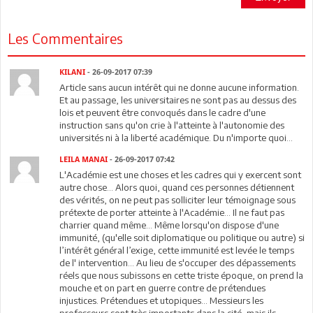
Les Commentaires
KILANI
- 26-09-2017 07:39
Article sans aucun intérêt qui ne donne aucune information.
Et au passage, les universitaires ne sont pas au dessus des
lois et peuvent être convoqués dans le cadre d'une
instruction sans qu'on crie à l'atteinte à l'autonomie des
universités ni à la liberté académique. Du n'importe quoi...
LEILA MANAI
- 26-09-2017 07:42
L'Académie est une choses et les cadres qui y exercent sont
autre chose... Alors quoi, quand ces personnes détiennent
des vérités, on ne peut pas solliciter leur témoignage sous
prétexte de porter atteinte à l'Académie... Il ne faut pas
charrier quand même... Même lorsqu'on dispose d'une
immunité, (qu'elle soit diplomatique ou politique ou autre) si
l’intérêt général l’exige, cette immunité est levée le temps
de l' intervention... Au lieu de s'occuper des dépassements
réels que nous subissons en cette triste époque, on prend la
mouche et on part en guerre contre de prétendues
injustices. Prétendues et utopiques... Messieurs les
professeurs sont très importants dans la cité, mais ils