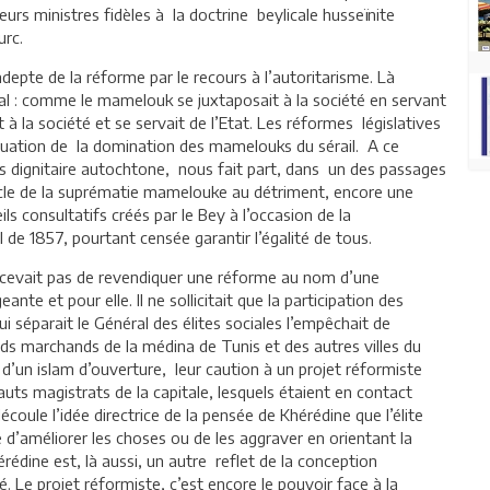
eurs ministres fidèles à la doctrine beylicale husseïnite
urc.
depte de la réforme par le recours à l’autoritarisme. Là
cial : comme le mamelouk se juxtaposait à la société en servant
t à la société et se servait de l’Etat. Les réformes législatives
pétuation de la domination des mamelouks du sérail. A ce
dignitaire autochtone, nous fait part, dans un des passages
acle de la suprématie mamelouke au détriment, encore une
ils consultatifs créés par le Bey à l’occasion de la
de 1857, pourtant censée garantir l’égalité de tous.
ncevait pas de revendiquer une réforme au nom d’une
geante et pour elle. Il ne sollicitait que la participation des
qui séparait le Général des élites sociales l’empêchait de
nds marchands de la médina de Tunis et des autres villes du
 d’un islam d’ouverture, leur caution à un projet réformiste
hauts magistrats de la capitale, lesquels étaient en contact
écoule l’idée directrice de la pensée de Khérédine que l’élite
le d’améliorer les choses ou de les aggraver en orientant la
rédine est, là aussi, un autre reflet de la conception
. Le projet réformiste, c’est encore le pouvoir face à la