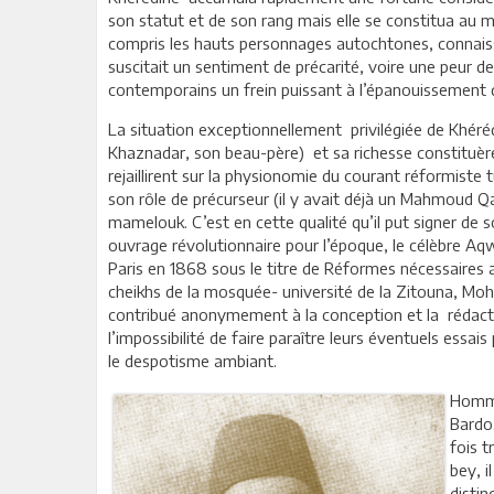
son statut et de son rang mais elle se constitua au
compris les hauts personnages autochtones, connaiss
suscitait un sentiment de précarité, voire une peur d
contemporains un frein puissant à l’épanouissement d
La situation exceptionnellement privilégiée de Khéréd
Khaznadar, son beau-père) et sa richesse constituèr
rejaillirent sur la physionomie du courant réformiste t
son rôle de précurseur (il y avait déjà un Mahmoud Q
mamelouk. C’est en cette qualité qu’il put signer de s
ouvrage révolutionnaire pour l’époque, le célèbre Aqwa
Paris en 1868 sous le titre de Réformes nécessaires 
cheikhs de la mosquée- université de la Zitouna, M
contribué anonymement à la conception et la rédaction
l’impossibilité de faire paraître leurs éventuels essa
le despotisme ambiant.
Homme
Bardo.
fois 
bey, i
disti