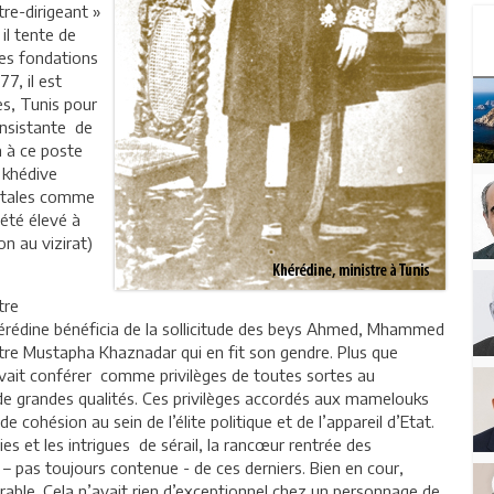
tre-dirigeant »
il tente de
les fondations
77, il est
ès, Tunis pour
 insistante de
a à ce poste
 khédive
entales comme
 été élevé à
n au vizirat)
tre
hérédine bénéficia de la sollicitude des beys Ahmed, Mhammed
stre Mustapha Khaznadar qui en fit son gendre. Plus que
uvait conférer comme privilèges de toutes sortes au
e grandes qualités. Ces privilèges accordés aux mamelouks
 cohésion au sein de l’élite politique et de l’appareil d’Etat.
es et les intrigues de sérail, la rancœur rentrée des
 pas toujours contenue - de ces derniers. Bien en cour,
ble. Cela n’avait rien d’exceptionnel chez un personnage de