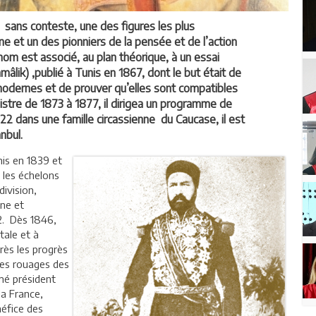
 sans conteste, une des figures les plus
nne et un des pionniers de la pensée et de l’action
m est associé, au plan théorique, à un essai
âlik) ,publié à Tunis en 1867, dont le but était de
 modernes et de prouver qu’elles sont compatibles
nistre de 1873 à 1877, il dirigea un programme de
22 dans une famille circassienne du Caucase, il est
nbul.
nis en 1839 et
 les échelons
division,
ne et
2. Dès 1846,
ale et à
rès les progrès
 les rouages des
mé président
la France,
néfice des