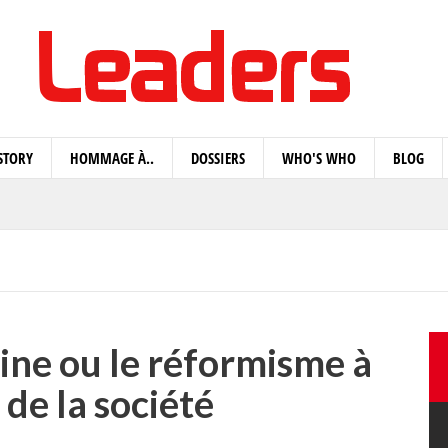
STORY
HOMMAGE À..
DOSSIERS
WHO'S WHO
BLOG
ine ou le réformisme à
 de la société