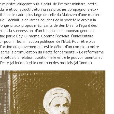
 ministre-dirigeant puis à celui de Premier ministre, cette
’éclairé et constructif, étonna ses proches compagnons eux-
t dans le cadre plus large de celle du Makhzen d’une manière
e – déniait à de larges couches de la société le droit à la
n songe ici aux propos méprisants de Ben Dhiaf à l’égard des
rent la suppression d’un tribunal d’un nouveau genre et
due par le Bey lui-même. Comme l’écrivait l’universitaire
if pour infléchir l’action politique de l’Etat. Pour être plus
r l’action du gouvernement est le début d’un complot contre
ique après la promulgation du Pacte fondamental.» Le réformisme
erpétuait la relation traditionnelle entre le pouvoir oriental et
re l’élite (al khâssa) et le commun des mortels (al ‘âmma).