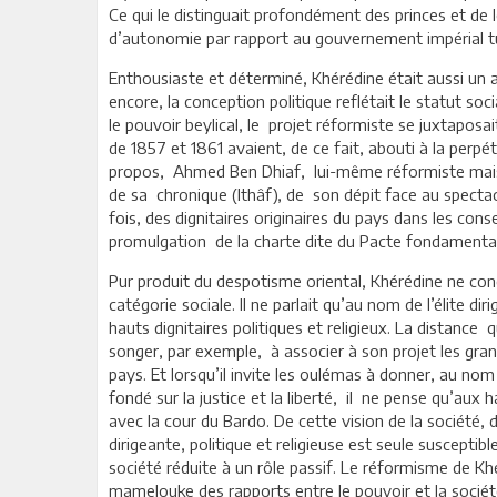
Ce qui le distinguait profondément des princes et de l
d’autonomie par rapport au gouvernement impérial t
Enthousiaste et déterminé, Khérédine était aussi un a
encore, la conception politique reflétait le statut so
le pouvoir beylical, le projet réformiste se juxtaposai
de 1857 et 1861 avaient, de ce fait, abouti à la per
propos, Ahmed Ben Dhiaf, lui-même réformiste mais 
de sa chronique (Ithâf), de son dépit face au spect
fois, des dignitaires originaires du pays dans les conse
promulgation de la charte dite du Pacte fondamental 
Pur produit du despotisme oriental, Khérédine ne co
catégorie sociale. Il ne parlait qu’au nom de l’élite diri
hauts dignitaires politiques et religieux. La distance 
songer, par exemple, à associer à son projet les gra
pays. Et lorsqu’il invite les oulémas à donner, au nom
fondé sur la justice et la liberté, il ne pense qu’aux 
avec la cour du Bardo. De cette vision de la société, d
dirigeante, politique et religieuse est seule susceptib
société réduite à un rôle passif. Le réformisme de Khé
mamelouke des rapports entre le pouvoir et la société