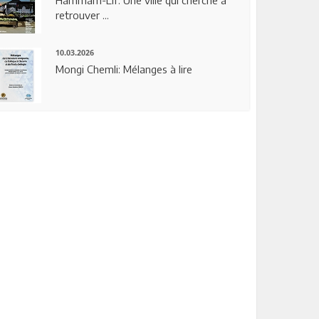
Hammam-Lif: Une ville qui cherche à
retrouver ...
10.03.2026
Mongi Chemli: Mélanges à lire