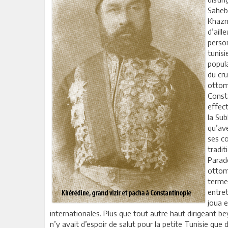
Saheb
Khazn
d’aill
person
tunis
popula
du cr
ottoma
Consta
effec
la Sub
qu’ave
ses co
tradit
Parad
ottom
termes
entre
joua e
internationales. Plus que tout autre haut dirigeant bey
n’y avait d’espoir de salut pour la petite Tunisie que