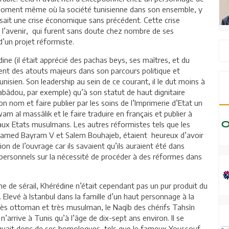
 moment même où la société tunisienne dans son ensemble, y
ait une crise économique sans précédent. Cette crise
e l’avenir, qui furent sans doute chez nombre de ses
’un projet réformiste.
ine (il était apprécié des pachas beys, ses maîtres, et du
ent des atouts majeurs dans son parcours politique et
unisien. Son leadership au sein de ce courant, il le dut moins à
abâdou, par exemple) qu’à son statut de haut dignitaire
on nom et faire publier par les soins de l’Imprimerie d’Etat un
m al massâlik et le faire traduire en français et publier à
aux Etats musulmans. Les autres réformistes tels que les
ohamed Bayram V et Salem Bouhajeb, étaient heureux d’avoir
 de l’ouvrage car ils savaient qu’ils auraient été dans
is personnels sur la nécessité de procéder à des réformes dans
 de sérail, Khérédine n’était cependant pas un pur produit du
 Elevé à Istanbul dans la famille d’un haut personnage à la
très ottoman et très musulman, le Naqîb des chérifs Tahsîn
l n’arrive à Tunis qu’à l’âge de dix-sept ans environ. Il se
nguait donc de ses homologues, tels que le fameux Youssouf