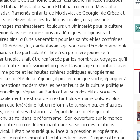
 Ettabâa, Mustapha Saheb Ettabâa, ou encore Mustapha
adar. Ramenés enfants de Moldavie, de Géorgie, de Grèce et
eurs, et élevés dans les traditions locales, ces puissants
nages manifestèrent toujours un vif intérêt pour la culture
ienne dans ses expressions académiques, religieuses et
ires ainsi qu’une vénération pour les saints et les confréries
u. Khérédine, lui, garda davantage son caractère de mamelouk
n. Cette particularité, liée à sa première jeunesse à
ntinople, allait être renforcée par les nombreux voyages qu’il
tua à titre professionnel ou privé. Davantage en contact avec
lime porte et les hautes sphères politiques européennes
c la société de la régence, il put, en quelque sorte, épargner à
nceptions modernistes les pesanteurs de la culture politique
ionnelle qui régnait au Bardo et au sein des élites sociales.
oxalement, c’est donc en restant plus «mamelouk» et plus
an que Khérédine fut un réformiste tunisien ou, en d’autres
, ce sont ses distances à l’égard de la société qui ont
tenu sa foi dans le réformisme. Son ouverture sur le monde
n outre un rôle déterminant dans sa vision des relations
lical, il était persuadé que, face à la pression européenne, il
 dans le renforcement effectif des liens avec l’Empire ottoman.