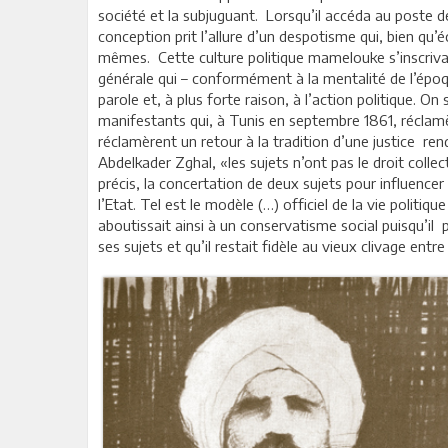
société et la subjuguant. Lorsqu’il accéda au poste de
conception prit l’allure d’un despotisme qui, bien qu
mêmes. Cette culture politique mamelouke s’inscrivai
générale qui – conformément à la mentalité de l’époqu
parole et, à plus forte raison, à l’action politique. O
manifestants qui, à Tunis en septembre 1861, réclamè
réclamèrent un retour à la tradition d’une justice ren
Abdelkader Zghal, «les sujets n’ont pas le droit collect
précis, la concertation de deux sujets pour influence
l’Etat. Tel est le modèle (…) officiel de la vie polit
aboutissait ainsi à un conservatisme social puisqu’il p
ses sujets et qu’il restait fidèle au vieux clivage ent