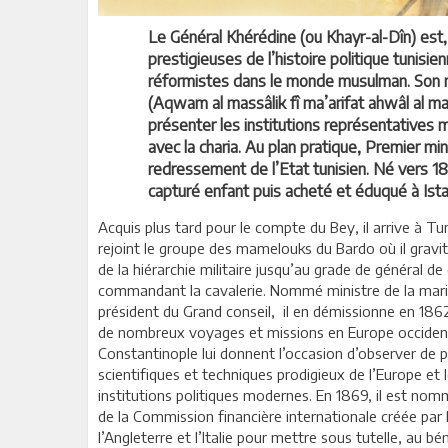
Le Général Khérédine (ou Khayr-al-Dîn) est,
prestigieuses de l’histoire politique tunisie
réformistes dans le monde musulman. Son no
(Aqwam al massâlik fî ma’arifat ahwâl al mam
présenter les institutions représentatives
avec la charia. Au plan pratique, Premier mi
redressement de l’Etat tunisien. Né vers 18
capturé enfant puis acheté et éduqué à Ista
Acquis plus tard pour le compte du Bey, il arrive à Tu
rejoint le groupe des mamelouks du Bardo où il gravit
de la hiérarchie militaire jusqu’au grade de général de 
commandant la cavalerie. Nommé ministre de la mari
président du Grand conseil, il en démissionne en 186
de nombreux voyages et missions en Europe occident
Constantinople lui donnent l’occasion d’observer de p
scientifiques et techniques prodigieux de l’Europe et
institutions politiques modernes. En 1869, il est nom
de la Commission financière internationale créée par 
l’Angleterre et l’Italie pour mettre sous tutelle, au bé