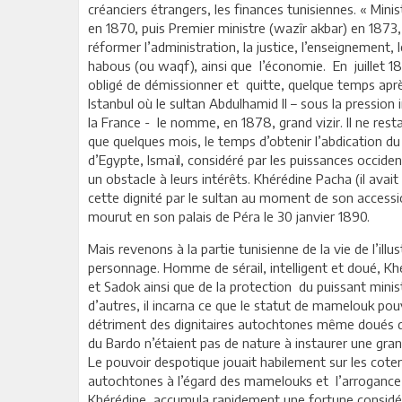
créanciers étrangers, les finances tunisiennes. « Minis
en 1870, puis Premier ministre (wazîr akbar) en 1873, 
réformer l’administration, la justice, l’enseignement, 
habous (ou waqf), ainsi que l’économie. En juillet 18
obligé de démissionner et quitte, quelque temps apr
Istanbul où le sultan Abdulhamid II – sous la pression
la France - le nomme, en 1878, grand vizir. Il ne rest
que quelques mois, le temps d’obtenir l’abdication du
d’Egypte, Ismaïl, considéré par les puissances occid
un obstacle à leurs intérêts. Khérédine Pacha (il avait
cette dignité par le sultan au moment de son accessio
mourut en son palais de Péra le 30 janvier 1890.
Mais revenons à la partie tunisienne de la vie de l’illus
personnage. Homme de sérail, intelligent et doué, K
et Sadok ainsi que de la protection du puissant mini
d’autres, il incarna ce que le statut de mamelouk po
détriment des dignitaires autochtones même doués d
du Bardo n’étaient pas de nature à instaurer une grande
Le pouvoir despotique jouait habilement sur les coteri
autochtones à l’égard des mamelouks et l’arrogance –
Khérédine accumula rapidement une fortune considéra