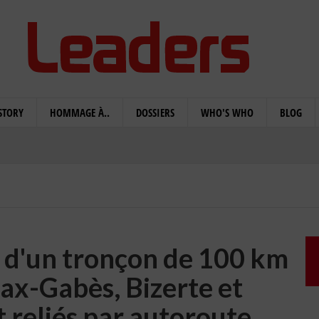
STORY
HOMMAGE À..
DOSSIERS
WHO'S WHO
BLOG
n d'un tronçon de 100 km
fax-Gabès, Bizerte et
 reliés par autoroute