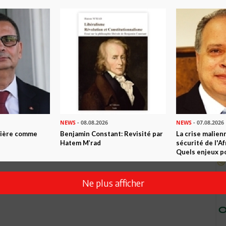
NEWS
- 08.08.2026
NEWS
- 07.08.2026
ntière comme
Benjamin Constant: Revisité par
La crise malien
Hatem M’rad
sécurité de l'A
Quels enjeux po
Ne plus afficher