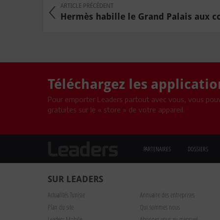
ARTICLE PRÉCÉDENT
Hermès habille le Grand Palais aux co
Téléchargez les applicati
Pour emporter Leaders partout avec vous, vous pouv
gratuites sur le « store » de votre appareil.
PARTENAIRES
DOSSIERS
SUR LEADERS
Actualités Tunisie
Annuaire des entreprises
Plan du site
Qui sommes nous
Leaders Mobile
Abonnez-vous au mensuel