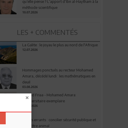
qu’elle pense ? L’apport d’Ibn al-Haytham à la
méthode scientifique
10.07.2026
LES + COMMENTÉS
La Galite : le joyau le plus au nord de l'Afrique
12.07.2026
Hommages ponctués au recteur Mohamed
Amara, décédé lundi : les mathématiques en
deuil
03.08.2026
Ahmed Friaa - Mohamed Amara:
l’Universitaire exemplaire
04.08.2026
Chiens errants : concilier sécurité publique et
bien-être animal