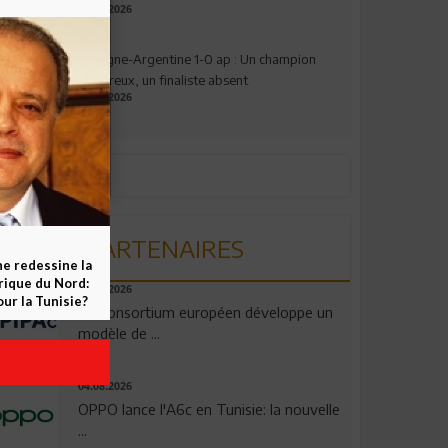
17.07.2026
Espagne-Argentine 1-0 ap : Un champion
valeureux, un finaliste absent
19.07.2026
PARTENAIRES
ne redessine la
frique du Nord:
06.08.2026
ur la Tunisie?
Un consortium européen développe un
modèle de ...
04.08.2026
OPPO lance l'A6c en Tunisie: la nouvelle
...