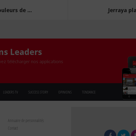
uleurs de ...
Jerraya pl
ons Leaders
ez télécharger nos applications
LEADERS TV
SUCCESS STORY
OPINIONS
TENDANCE
Annuaire de personnalités
Contact