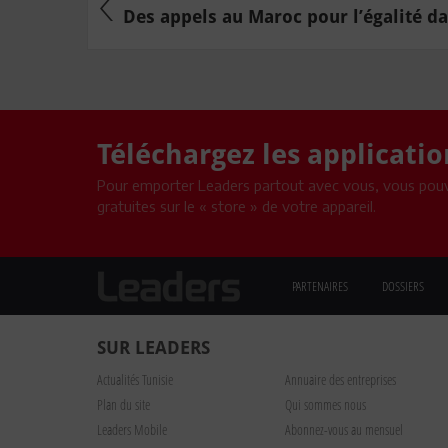
Des appels au Maroc pour l’égalité dan
Téléchargez les applicati
Pour emporter Leaders partout avec vous, vous pouv
gratuites sur le « store » de votre appareil.
PARTENAIRES
DOSSIERS
SUR LEADERS
Actualités Tunisie
Annuaire des entreprises
Plan du site
Qui sommes nous
Leaders Mobile
Abonnez-vous au mensuel