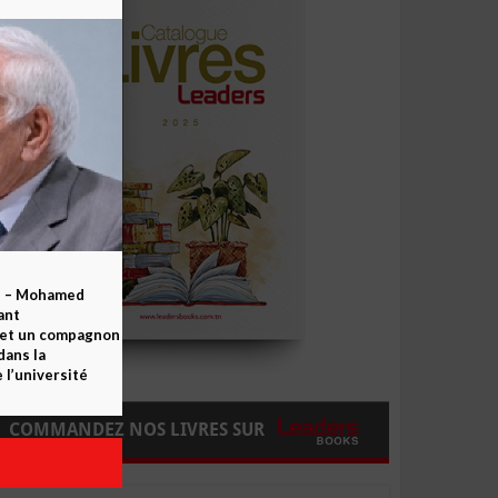
b – Mohamed
ant
 et un compagnon
dans la
 l’université
COMMANDEZ NOS LIVRES SUR