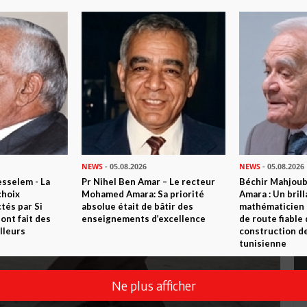
NEWS
- 05.08.2026
NEWS
- 05.08.2026
sselem - La
Pr Nihel Ben Amar – Le recteur
Béchir Mahjou
choix
Mohamed Amara: Sa priorité
Amara : Un brill
tés par Si
absolue était de bâtir des
mathématicien
nt fait des
enseignements d’excellence
de route fiable 
lleurs
construction de
tunisienne
Ne plus afficher