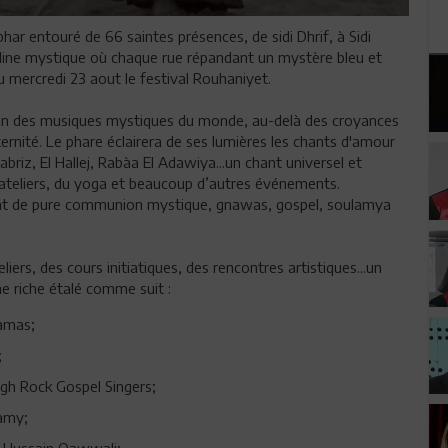
bhar entouré de 66 saintes présences, de sidi Dhrif, à Sidi
colline mystique où chaque rue répandant un mystère bleu et
 du mercredi 23 aout le festival Rouhaniyet.
rdin des musiques mystiques du monde, au-delà des croyances
ernité. Le phare éclairera de ses lumières les chants d'amour
abriz, El Hallej, Rabàa El Adawiya...un chant universel et
 ateliers, du yoga et beaucoup d’autres événements.
ent de pure communion mystique, gnawas, gospel, soulamya
liers, des cours initiatiques, des rencontres artistiques...un
 riche étalé comme suit :
Damas;
;
igh Rock Gospel Singers;
amy;
d Hussain Qawwali;