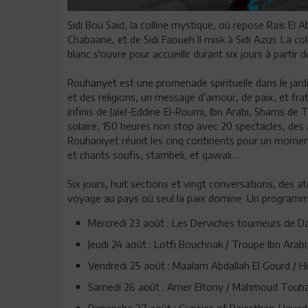
Sidi Bou Said, la colline mystique, où repose Raïs El A
Chabaane, et de Sidi Faoueh ll misk à Sidi Azizi. La 
blanc s'ouvre pour accueillir durant six jours à partir
Rouhanyet est une promenade spirituelle dans le ja
et des religions, un message d’amour, de paix, et frat
infinis de Jalel-Eddine El-Roumi, Ibn Arabi, Shams de T
solaire, 150 heures non stop avec 20 spectacles, des
Rouhaniyet réunit les cinq continents pour un mom
et chants soufis, stambeli, et qawali…
Six jours, huit sections et vingt conversations, des ate
voyage au pays où seul la paix domine .Un programme
Mercredi 23 août : Les Derviches tourneurs de 
Jeudi 24 août : Lotfi Bouchnak / Troupe Ibn Arabi
Vendredi 25 août : Maalam Abdallah El Gourd / H
Samedi 26 août : Amer Eltony / Mahmoud Touh
Dimanche 27 août : Gypsies of Rajasthan / Jave