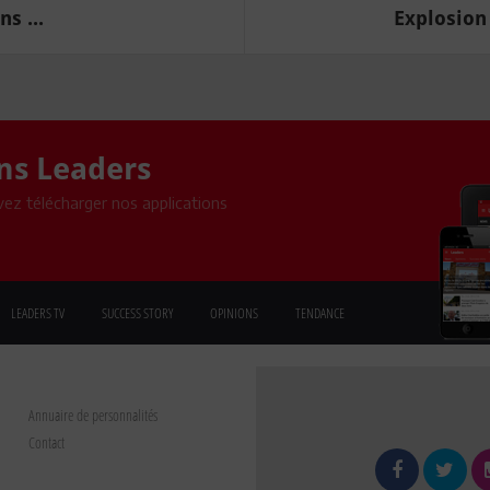
s ...
Explosion
ons Leaders
ez télécharger nos applications
LEADERS TV
SUCCESS STORY
OPINIONS
TENDANCE
Annuaire de personnalités
Contact