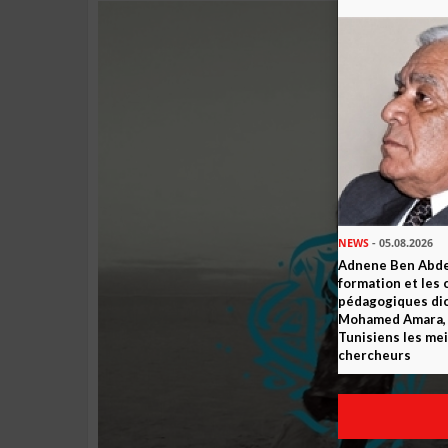
NEWS
- 05.08.2026
Adnene Ben Abde
formation et les 
pédagogiques dic
Mohamed Amara, o
Tunisiens les mei
chercheurs