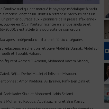
 de l’audiovisuel qui ont marqué le paysage médiatique à partir
 a recensé vingt et un dont il a retracé le parcours dans un
 un premier ouvrage aux « pionniers de la presse sfaxienne»
, publiée en 1997, l’auteur, licencié en langue anglaise et
65-2000), s’est attelé à la poursuite de son œuvre.
ax après l’indépendance, il a identifié six catégories.
et rédacteurs en chef, on retrouve Abdeljélil Damak, Abdellatif
oudh et Taoufik Habaieb.
vision figurent Ahmed El Amouri, Mohamed Kacem Mseddi,
Gaied, Néjiba Derbel Maalej et Ibtissem Mkaouer.
ntionnés : Amor Kaddour, Ali Jarraya, Rafik Ben Zina et
 Abdelkader Siala et Mohamed Habib Sellami.
s à Mohamed Ksouda, Abdelaziz Jeridi et Slim Karray.
utants. Outre les données personnelles et professionnelles,