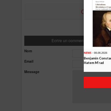
COMMENTE
Ecrire un commentaire
Nom
NEWS
- 08.08.2026
Benjamin Constan
Email
Hatem M’rad
Message