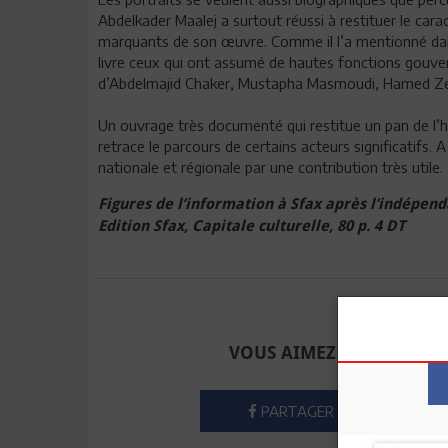
Abdelkader Maalej a surtout réussi à restituer le cara
marquants de son œuvre. Comme il l’a mentionné dans 
livre ceux qui ont assumé de hautes fonctions gouvern
d’Abdelmajid Chaker, Mustapha Masmoudi, Hamed Z
Un ouvrage très documenté qui restitue un pan de l’hi
retrace le parcours de certains acteurs significatifs.
nationale et régionale par une contribution très utile.
Figures de l’information à Sfax après l’indépe
Edition Sfax, Capitale culturelle, 80 p. 4 DT
Envoyer à u
VOUS AIMEZ CET ARTICLE
PARTAGER