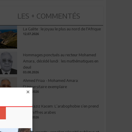
LES + COMMENTÉS
La Galite : le joyau le plus au nord de l'Afrique
12.07.2026
Hommages ponctués au recteur Mohamed
Amara, décédé lundi : les mathématiques en
deuil
03.08.2026
Ahmed Friaa - Mohamed Amara:
l’Universitaire exemplaire
04.08.2026
Abdelaziz Kacem: L’arabophobie s’en prend
aux chiffres arabes
09.07.2026
Chiens errants : concilier sécurité publique et