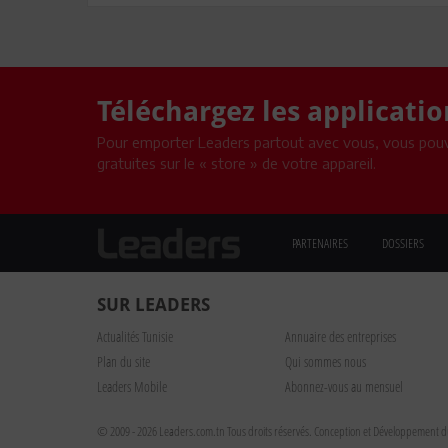
Téléchargez les applicati
Pour emporter Leaders partout avec vous, vous pouv
gratuites sur le « store » de votre appareil.
PARTENAIRES
DOSSIERS
SUR LEADERS
Actualités Tunisie
Annuaire des entreprises
Plan du site
Qui sommes nous
Leaders Mobile
Abonnez-vous au mensuel
© 2009 - 2026 Leaders.com.tn Tous droits réservés.
Conception et Développement du