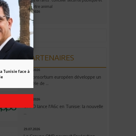
bien-être animal
17.07.2026
PARTENAIRES
06.08.2026
a Tunisie face à
Un consortium européen développe un
ie
modèle de ...
04.08.2026
OPPO lance l'A6c en Tunisie: la nouvelle
...
29.07.2026
Le Groupe QNB poursuit l’exécution