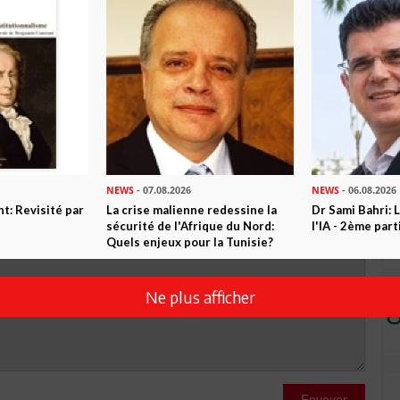
R CET ARTICLE
0
Commentaires
Commenter
NEWS
- 07.08.2026
NEWS
- 06.08.2026
t: Revisité par
La crise malienne redessine la
Dr Sami Bahri: L
sécurité de l'Afrique du Nord:
l'IA - 2ème part
Quels enjeux pour la Tunisie?
Ne plus afficher
Envoyer