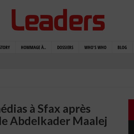
STORY
HOMMAGE À..
DOSSIERS
WHO'S WHO
BLOG
édias à Sfax après
de Abdelkader Maalej