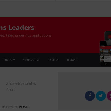
ons Leaders
ez télécharger nos applications
LEADERS TV
SUCCESS STORY
OPINIONS
TENDANCE
Annuaire de personnalités
Contact
 site internet par
Tanit web