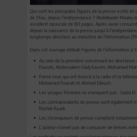
Qui sont les principales figures de la presse écrite et
de Sfax, depuis l’indépendance ? Abdelkader Maalej en
excellent opuscule de 80 pages. Après avoir consacré
depuis la naissance de la presse jusqu’à l’indépendance
longtemps directeur au ministère de l’Information (19
Dans cet ouvrage intitulé Figures de l’information à Sf
Au sein de la première concernant les directeurs 
Fourati, Abdessalem Hadj Kacem, Mohamed Mahf
Parmi ceux qui ont éxercé à la radio et la télé
Mohamed Fourati et Ahmed Elleuch.
Les visages féminins ne manquent pas : Saida El 
Les correspondants de presse sont également me
Rachid Ayadi.
Les chroniqueurs de presse comptent notamment
L’auteur n’omet pas de consacrer de brèves note
Les portraits se veulent aussi biographiques que perc