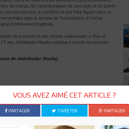
ctère de chacun, les caractéristiques de son style et les points
son introduction, il a préféré ne pas faire figurer dans ce
ementales dans le secteur de l’information, à l’instar
eghal et Mohamed Maghrebi.
stoire de la presse et des médias audiovisuels à Sfax et
 A 77 ans, Abdelkader Maalej continue à enrichir la mémoire
ndance de Abdelkader Maalej,
n ami
Imprimer
VOUS AVEZ AIMÉ CET ARTICLE ?
 ? PARTAGEZ-LE AVEC VOS AMIS !
PARTAGER
TWEETER
PARTAGER
TWEETER
ABONNEZ-VOUS