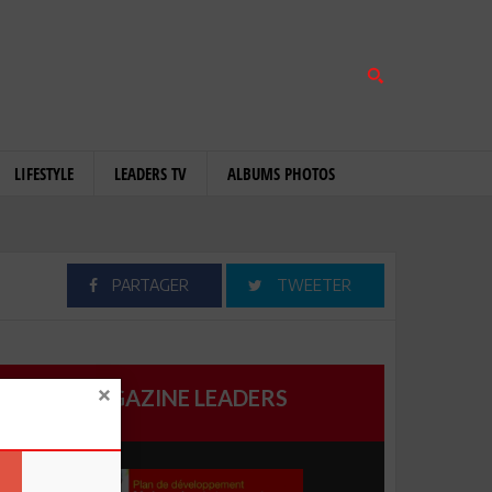
LIFESTYLE
LEADERS TV
ALBUMS PHOTOS
PARTAGER
TWEETER
MAGAZINE LEADERS