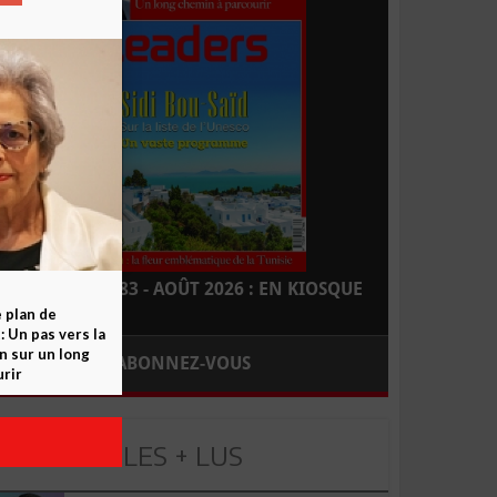
LEADERS N° 183 - AOÛT 2026 : EN KIOSQUE
e plan de
 Un pas vers la
n sur un long
ABONNEZ-VOUS
rir
LES + LUS