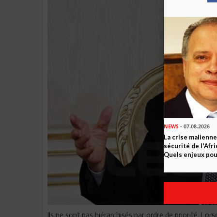
NEWS
- 07.08.2026
La crise malienne
sécurité de l'Afr
Quels enjeux pour
Ils ne sont pas hiérarchisés par ordre de priorité. L