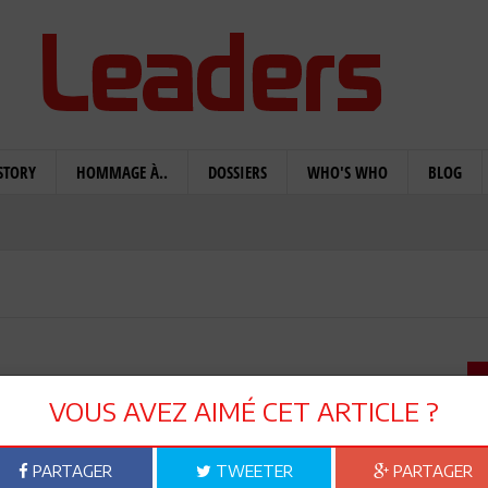
STORY
HOMMAGE À..
DOSSIERS
WHO'S WHO
BLOG
nds défis selon BCE
VOUS AVEZ AIMÉ CET ARTICLE ?
PARTAGER
TWEETER
PARTAGER