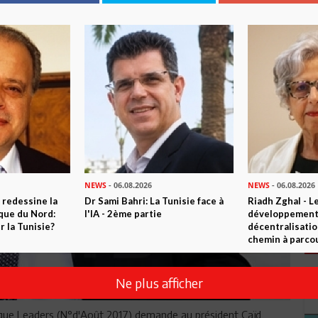
NEWS
- 06.08.2026
NEWS
- 06.08.2026
 redessine la
Dr Sami Bahri: La Tunisie face à
Riadh Zghal - L
ique du Nord:
l'IA - 2ème partie
développement:
 la Tunisie?
décentralisatio
chemin à parcou
Ne plus afficher
orsque Leaders (N°d'Août 2017) demande au président Caïd