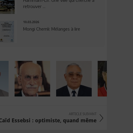
Hammam-Lif: Une ville qui cherche à
retrouver ...
10.03.2026
Mongi Chemli: Mélanges à lire
ARTICLE SUIVANT
Caïd Essebsi : optimiste, quand même