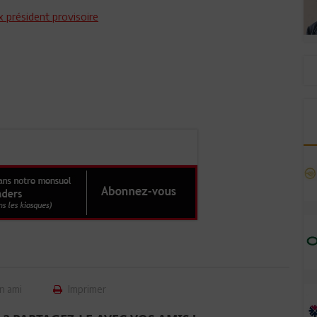
ex président provisoire
n ami
Imprimer