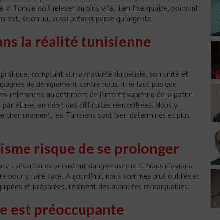
e la Tunisie doit relever au plus vite, il en fixe quatre, pouvant
s est, selon lui, aussi préoccupante qu’urgente.
ns la réalité tunisienne
pratique, comptant sur la maturité du peuple, son unité et
agnes de dénigrement contre nous. Il ne faut pas que
opres références au détriment de l’intérêt suprême de la patrie.
 par étape, en dépit des difficultés rencontrées. Nous y
ce cheminement, les Tunisiens sont bien déterminés et plus
orisme risque de se prolonger
naces sécuritaires persistent dangereusement. Nous n’avions
re pour y faire face. Aujourd’hui, nous sommes plus outillés et
uipées et préparées, réalisent des avancées remarquables.
ue est préoccupante