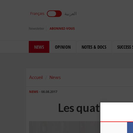
العربية
Français
Newsletter
ABONNEZ-VOUS
NEWS
OPINION
NOTES & DOCS
SUCCESS 
Accueil
News
NEWS
- 08.08.2017
Les quatre gra