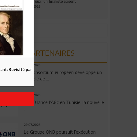
valeureux, un finaliste absent
19.07.2026
PARTENAIRES
06.08.2026
nt: Revisité par
Un consortium européen développe un
modèle de ...
04.08.2026
OPPO lance l'A6c en Tunisie: la nouvelle
...
29.07.2026
Le Groupe QNB poursuit l’exécution