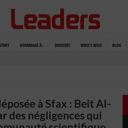
STORY
HOMMAGE À..
DOSSIERS
WHO'S WHO
BLOG
éposée à Sfax : Beit Al-
r des négligences qui
ommunauté scientifique