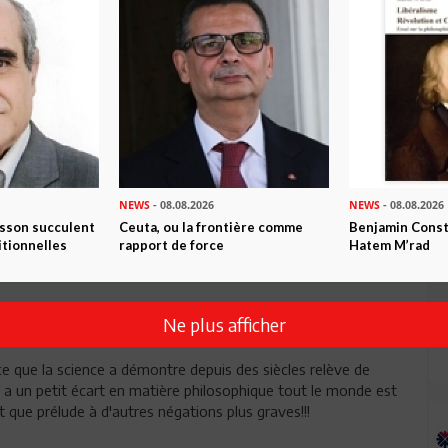
NEWS
- 08.08.2026
NEWS
- 08.08.2026
Envoyer
isson succulent
Ceuta, ou la frontière comme
Benjamin Consta
itionnelles
rapport de force
Hatem M’rad
Ne plus afficher
 ce que la science a démontre depuis des siècles relève de
l y a un petit écart en matière philosophique tout le monde est
 que prélude à d'autres négations plus graves!!!