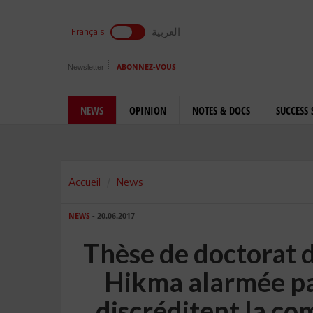
العربية
Français
Newsletter
ABONNEZ-VOUS
NEWS
OPINION
NOTES & DOCS
SUCCESS 
Accueil
News
NEWS
- 20.06.2017
Thèse de doctorat d
Hikma alarmée pa
discréditent la c