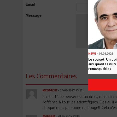
Email
Message
NEWS
- 09.08.2026
Le rouget: Un po
aux qualités nutr
remarquables
Les Commentaires
MEGDICHE
- 20-06-2017 13:22
La liberté de penser est un droit, mais nier
l'offense à tous les scientifiques. Des qu'i
choqué mais personne ne bouge!!! Cela n'est
MAKRAM
- 20-06-2017 23:00