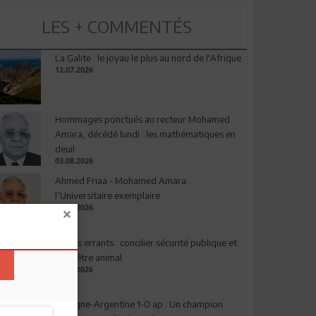
LES + COMMENTÉS
La Galite : le joyau le plus au nord de l'Afrique
12.07.2026
Hommages ponctués au recteur Mohamed
Amara, décédé lundi : les mathématiques en
deuil
03.08.2026
Ahmed Friaa - Mohamed Amara:
l’Universitaire exemplaire
04.08.2026
Chiens errants : concilier sécurité publique et
bien-être animal
17.07.2026
Espagne-Argentine 1-0 ap : Un champion