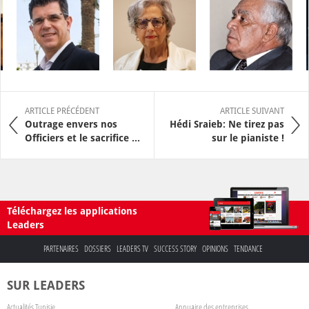
ARTICLE PRÉCÉDENT
ARTICLE SUIVANT
Outrage envers nos
Hédi Sraieb: Ne tirez pas
Officiers et le sacrifice ...
sur le pianiste !
Téléchargez les applications
Leaders
PARTENAIRES
DOSSIERS
LEADERS TV
SUCCESS STORY
OPINIONS
TENDANCE
SUR LEADERS
Actualités Tunisie
Annuaire des entreprises