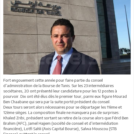
Fort engouement cette année pour faire partie du conseil
d’administration de la Bourse de Tunis. Sur les 23 intermédiaires
sociétaires, 20 ont présenté leur candidature pour les 12 postes à
pourvoir. Dix ont été élus dès le premier tour, parmi eux figure Mourad
Ben Chaabane qui sera par la suite porté président du conseil.
Deux tours seront alors nécessaires pour se départager les 11ème et
12ème sièges. La composition finale ne manquera pas de surprises :
Khaled Zribi, président sortant se retire de la course alors que Férid Ben
Brahim (AFC), Jamel Hajjem (société de conseil et d’intermédiation
financière), Lotfi Sahli (Axis Capital Bourse), Salwa Mouscou (STB
Finance) quittent le conseil.