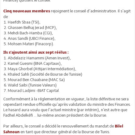
rejoignent le conseil d’administration. Il s’agit
Cinq nouveaux membres
de :
Haefdh Sbaa (TSI),
Ghassen Belhaj Jerad (MCP),
Mehdi Bach-Hamba (CGI),
Anas Sandli (UBCI Finance),
Mohsen Materi (Finacorp).
Ils s’ajoutent ainsi aux sept réélus :
Abdelaziz Hamammi (Amen Invest),
Kamel Guesmi (BNA Capitaux),
Maya Ghorbel (Attijari Intermédiation),
Khaled Sahli (Société de Bourse de Tunisie)
Mourad Ben Chaabane (MAC Sa)
Walid Saïbi (Tunisie Valeurs)
Mourad Ladjimi -BIAT Capital.
Conformément à la réglementation en vigueur, la liste définitive ne sera
cependant rendue officielle qu’après validation du ministre des Finances.
Le hasard aura voulu que l’actuel ministre (par intérim), n’est autre que
Fadhel Abdelkéfi ... lui-même ancien président de la Bourse.
Par ailleurs, le conseil a décidé le renouvellement du mandat de
Bilel
en tant que directeur général de la Bourse de Tunis.
Sahnoun