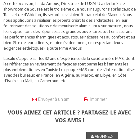
A cette occasion, Linda Amous, Directrice de LUXALU a déclaré: «le
showroom de Sousse est le troisième que nous inaugurons après ceux de
Tunis et de d'Abidjan, ils seront suivis bientôt par celui de Sfax». « Nous
nous appliquons à réaliser les projets créatifs des architectes, en leur
fournissant des solutions « de menuiserie aluminium » sur mesure , nous
leurs apportons des réponses aux grandes ouvertures tout en assurant
les performances thermiques et acoustiques nécessaires au confort et au
bien-être de leurs clients, et bien évidemment, en respectant leurs
exigences esthétiques» ajoute Mme Amous.
Luxalu s’appuie sur les 32 ans d’expérience de la société mère MAS, dont
les références en revêtement de façades sont parmi les bâtiments les
plus emblématiques en Tunisie.Le groupe MAS compte s’internationaliser
avec des bureaux en France, en Algérie, au Maroc, en Libye, en Côte
d’Ivoire, au Mali, au Cameroun, etc.
Envoyer à un ami
Imprimer
VOUS AIMEZ CET ARTICLE ? PARTAGEZ-LE AVEC
VOS AMIS !
ABONNEZ-