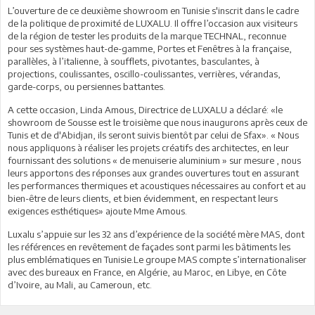
L’ouverture de ce deuxième showroom en Tunisie s'inscrit dans le cadre
de la politique de proximité de LUXALU. Il offre l’occasion aux visiteurs
de la région de tester les produits de la marque TECHNAL, reconnue
pour ses systèmes haut-de-gamme, Portes et Fenêtres à la française,
parallèles, à l’italienne, à soufflets, pivotantes, basculantes, à
projections, coulissantes, oscillo-coulissantes, verrières, vérandas,
garde-corps, ou persiennes battantes.
A cette occasion, Linda Amous, Directrice de LUXALU a déclaré: «le
showroom de Sousse est le troisième que nous inaugurons après ceux de
Tunis et de d'Abidjan, ils seront suivis bientôt par celui de Sfax». « Nous
nous appliquons à réaliser les projets créatifs des architectes, en leur
fournissant des solutions « de menuiserie aluminium » sur mesure , nous
leurs apportons des réponses aux grandes ouvertures tout en assurant
les performances thermiques et acoustiques nécessaires au confort et au
bien-être de leurs clients, et bien évidemment, en respectant leurs
exigences esthétiques» ajoute Mme Amous.
Luxalu s’appuie sur les 32 ans d’expérience de la société mère MAS, dont
les références en revêtement de façades sont parmi les bâtiments les
plus emblématiques en Tunisie.Le groupe MAS compte s’internationaliser
avec des bureaux en France, en Algérie, au Maroc, en Libye, en Côte
d’Ivoire, au Mali, au Cameroun, etc.