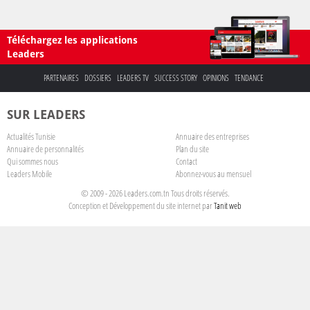
Téléchargez les applications
Leaders
PARTENAIRES
DOSSIERS
LEADERS TV
SUCCESS STORY
OPINIONS
TENDANCE
SUR LEADERS
Actualités Tunisie
Annuaire des entreprises
Annuaire de personnalités
Plan du site
Qui sommes nous
Contact
Leaders Mobile
Abonnez-vous au mensuel
© 2009 - 2026 Leaders.com.tn Tous droits réservés.
Conception et Développement du site internet par
Tanit web