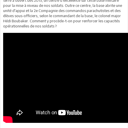
terre a ouvert dès 2015, un centre d’excellence sur cette base militaire
pour la mise à niveau de nos soldats. Outre ce centre, la base abrite une
unité d'appui et la 2e Compagnie des commandos parachutistes et des
élèves sous-officiers, selon le commandant de la base, le colonel major
Hédi Boubaker. Comment y procède-t-on pour renforcer les capacités
opérationnelles de nos soldats ?