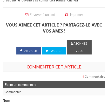
président renouvellera sa confiance à Youssef Chahed.
Envoyer à un ami
Imprimer
VOUS AIMEZ CET ARTICLE ? PARTAGEZ-LE AVEC
VOS AMIS !
ABONNEZ-
PARTAGER
TWEETER
VOUS
COMMENTER CET ARTICLE
1
Commentaire
Ecrire un commentaire
Commenter
Nom