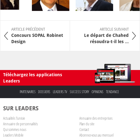
ARTICLE PRÉCÉDENT
ARTICLE SUIVANT
Concours SOPAL Robinet
Le départ de Chahed
Design
résoudra-t-il les ...
Téléchargez les applications
Leaders
PARTENAIRES
DOSSIERS
LEADERS TV
SUCCESS STORY
OPINIONS
TENDANCE
SUR LEADERS
Actualités Tunisie
Annuaire des entreprises
Annuaire de personnalités
Plan du site
Qui sommes nous
Contact
Leaders Mobile
Abonnez-vous au mensuel