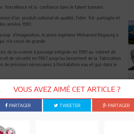
 l'excellence et la confiance dans le talent tunisien.
 vision d’un produit national de qualité, l’idée fut partagée et
 des années 1981.
ucoup d’imagination, le jeune ingénieur Mohamed Regayeg a
ui n'a cessé de grandir.
sites: de la «vanne à passage intégral» en 1981 au robinet de
n et de sécurité en 1987 jusqu'au lancement de la fabrication
s de précision nécessaires à l'installation eau et gaz dans le
st aujourd'hui présente par ses produits dans la plupart des
VOUS AVEZ AIMÉ CET ARTICLE ?
x le potentiel de la réussite et que le design servira de levier
oujours cru dans le potentiel tunisien puise aujourd'hui dans
PARTAGER
TWEETER
PARTAGER
gn en Tunisie.