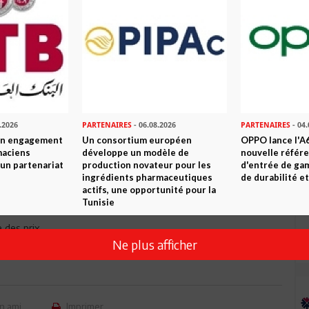
ctement sur le site:
www.robinetdesign.sopal.com
uin 2017 et la délibération finale et remise des prix sont fixées
mia Taktak l’invitée d’honneur de cette cession.
.2026
PARTENAIRES
- 06.08.2026
PARTENAIRES
- 04.
son engagement
Un consortium européen
OPPO lance l'A6
ers (Phase 1)
maciens
développe un modèle de
nouvelle référ
à un partenariat
production novateur pour les
d'entrée de ga
ingrédients pharmaceutiques
de durabilité et
n.
actifs, une opportunité pour la
Tunisie
e 2)
 des prix
Ne plus afficher
ours, veuillez contacter l’adresse web citée ou la page FB
n ami
Imprimer