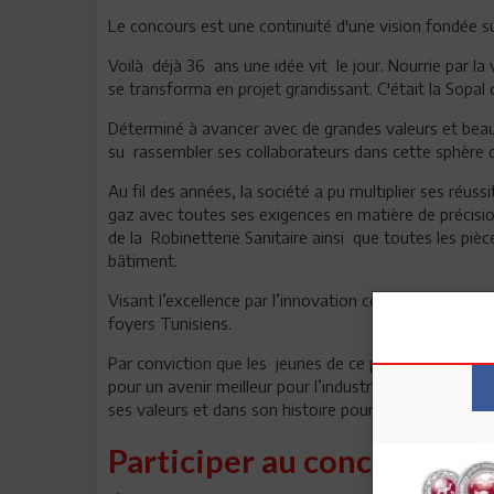
Le concours est une continuité d'une vision fondée sur
Voilà déjà 36 ans une idée vit le jour. Nourrie par la
se transforma en projet grandissant. C'était la Sopal
Déterminé à avancer avec de grandes valeurs et bea
su rassembler ses collaborateurs dans cette sphère q
Au fil des années, la société a pu multiplier ses réus
gaz avec toutes ses exigences en matière de précisio
de la Robinetterie Sanitaire ainsi que toutes les pièce
bâtiment.
Visant l’excellence par l’innovation continue, Sopal e
foyers Tunisiens.
Par conviction que les jeunes de ce pays cachent en eu
pour un avenir meilleur pour l’industrie, Sopal ayant t
ses valeurs et dans son histoire pour valoriser le desi
Participer au concours