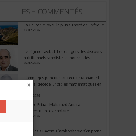
LES + COMMENTÉS
La Galite : le joyau le plus au nord de l'Afrique
12.07.2026
Le régime Tayibat: Les dangers des discours
nutritionnels simplistes et non validés
09.07.2026
Hommages ponctués au recteur Mohamed
Amara, décédé lundi : les mathématiques en
deuil
03.08.2026
Ahmed Friaa - Mohamed Amara:
l’Universitaire exemplaire
04.08.2026
Abdelaziz Kacem: L’arabophobie s’en prend