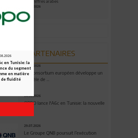
aux chiffres arabes
09.07.2026
PARTENAIRES
08.2026
c en Tunisie: la
06.08.2026
ence du segment
Un consortium européen développe un
mme en matière
modèle de ...
 de fluidité
04.08.2026
OPPO lance l'A6c en Tunisie: la nouvelle
...
29.07.2026
Le Groupe QNB poursuit l’exécution