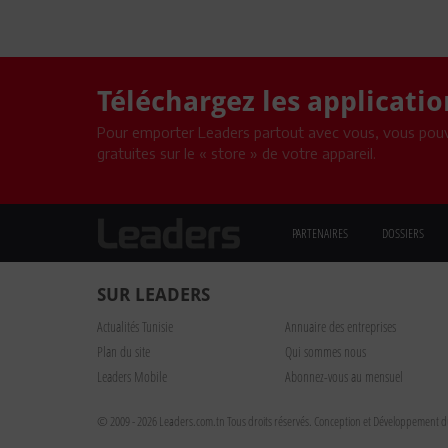
Téléchargez les applicati
Pour emporter Leaders partout avec vous, vous pouv
gratuites sur le « store » de votre appareil.
PARTENAIRES
DOSSIERS
SUR LEADERS
Actualités Tunisie
Annuaire des entreprises
Plan du site
Qui sommes nous
Leaders Mobile
Abonnez-vous au mensuel
© 2009 - 2026 Leaders.com.tn Tous droits réservés.
Conception et Développement du