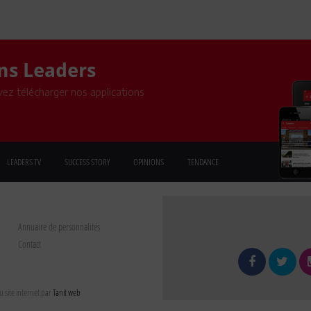
ons Leaders
ez télécharger nos applications
LEADERS TV
SUCCESS STORY
OPINIONS
TENDANCE
Annuaire de personnalités
Contact
 site internet par
Tanit web