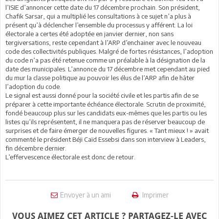
l’ISIE d’annoncer cette date du 17 décembre prochain. Son président,
Chafik Sarsar, qui a multiplié les consultations à ce sujet n’a plus à
présent qu’à déclencher l’ensemble du processus y afférent. La loi
électorale a certes été adoptée en janvier dernier, non sans
tergiversations, reste cependant à l’ARP d’enchainer avec le nouveau
code des collectivités publiques. Malgré de fortes résistances, l’adoption
du code n’a pas été retenue comme un préalable à la désignation de la
date des municipales. L’annonce du 17 décembre met cependant au pied
du mur la classe politique au pouvoir les élus de l’ARP afin de hâter
l’adoption du code.
Le signal est aussi donné pour la société civile et les partis afin de se
préparer à cette importante échéance électorale. Scrutin de proximité,
fondé beaucoup plus sur les candidats eux-mêmes que les partis ou les
listes qu’ils représentent, il ne manquera pas de réserver beaucoup de
surprises et de faire émerger de nouvelles figures. « Tant mieux ! » avait
commenté le président Béji Caïd Essebsi dans son interview à Leaders,
fin décembre dernier.
L’effervescence électorale est donc de retour.
Envoyer à un ami
Imprimer
VOUS AIMEZ CET ARTICLE ? PARTAGEZ-LE AVEC