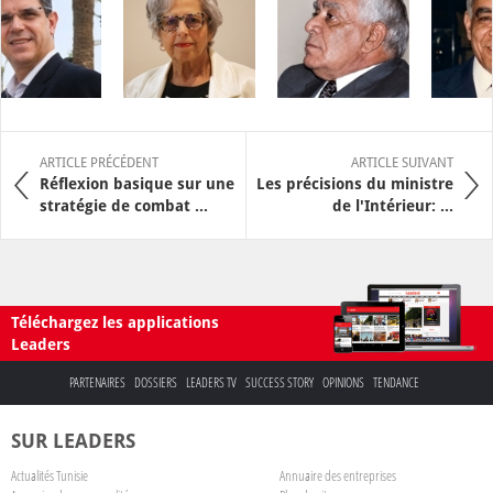
ARTICLE PRÉCÉDENT
ARTICLE SUIVANT
Réflexion basique sur une
Les précisions du ministre
stratégie de combat ...
de l'Intérieur: ...
Téléchargez les applications
Leaders
PARTENAIRES
DOSSIERS
LEADERS TV
SUCCESS STORY
OPINIONS
TENDANCE
SUR LEADERS
Actualités Tunisie
Annuaire des entreprises