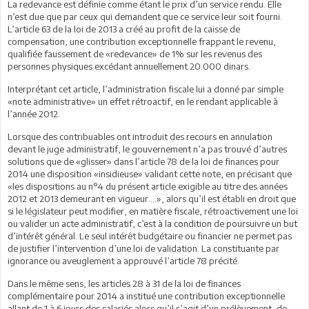
La redevance est définie comme étant le prix d’un service rendu. Elle
n’est due que par ceux qui demandent que ce service leur soit fourni.
L’article 63 de la loi de 2013 a créé au profit de la caisse de
compensation, une contribution exceptionnelle frappant le revenu,
qualifiée faussement de «redevance» de 1% sur les revenus des
personnes physiques excédant annuellement 20.000 dinars.
Interprétant cet article, l’administration fiscale lui a donné par simple
«note administrative» un effet rétroactif, en le rendant applicable à
l’année 2012.
Lorsque des contribuables ont introduit des recours en annulation
devant le juge administratif, le gouvernement n’a pas trouvé d’autres
solutions que de «glisser» dans l’article 78 de la loi de finances pour
2014 une disposition «insidieuse» validant cette note, en précisant que
«les dispositions au n°4 du présent article exigible au titre des années
2012 et 2013 demeurant en vigueur….», alors qu’il est établi en droit que
si le législateur peut modifier, en matière fiscale, rétroactivement une loi
ou valider un acte administratif, c’est à la condition de poursuivre un but
d’intérêt général. Le seul intérêt budgétaire ou financier ne permet pas
de justifier l’intervention d’une loi de validation. La constituante par
ignorance ou aveuglement a approuvé l’article 78 précité.
Dans le même sens, les articles 28 à 31 de la loi de finances
complémentaire pour 2014 a institué une contribution exceptionnelle
allant de 1 à 6 jours des salariés alors qu’il s’agit d’un prélèvement, de