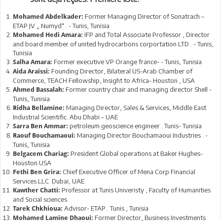
Former Managing Director of Sonatrach –
Mohamed Abdelkader:
ETAP JV „ Numyd“ . - Tunis, Tunisia
IFP and Total Associate Professor , Director
Mohamed Hedi Amara:
and board member of united hydrocarbons corportation LTD . - Tunis,
Tunisia
Former executive VP Orange france- - Tunis, Tunisia
Salha Amara:
Founding Director, Bilateral US-Arab Chamber of
Aida Araissi:
Commerce, TEACH Fellowship, Insight to Africa- Houston , USA
Former country chair and managing director Shell -
Ahmed Bassalah:
Tunis, Tunisia
Managing Director, Sales & Services, Middle East
Ridha Bellamine:
Industrial Scientific. Abu Dhabi – UAE
petroleum geoscience engineer . Tunis- Tunisia
Sarra Ben Ammar:
Managing Director Bouchamaoui Industries . -
Raouf Bouchamaoui:
Tunis, Tunisia
President Global operations at Baker Hughes-
Belgacem Chariag:
Houston USA
Chief Executive Officer of Mena Corp Financial
Fethi Ben Grira:
Services LLC. Dubai, UAE
Professor at Tunis Univeristy , Faculty of Humanities
Kawther Chatti:
and Social sciences
Advisor- ETAP . Tunis , Tunisia
Tarek Chkhioua:
Former Director, Business Investments
Mohamed Lamine Dhaoui: