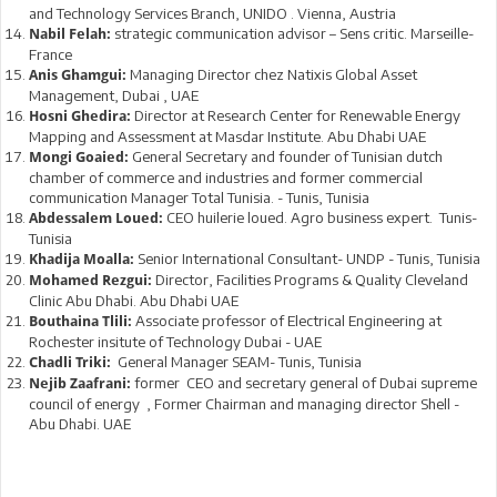
and Technology Services Branch, UNIDO . Vienna, Austria
strategic communication advisor – Sens critic. Marseille-
Nabil Felah:
France
Managing Director chez Natixis Global Asset
Anis Ghamgui:
Management, Dubai , UAE
Director at Research Center for Renewable Energy
Hosni Ghedira:
Mapping and Assessment at Masdar Institute. Abu Dhabi UAE
General Secretary and founder of Tunisian dutch
Mongi Goaied:
chamber of commerce and industries and former commercial
communication Manager Total Tunisia. - Tunis, Tunisia
CEO huilerie loued. Agro business expert. Tunis-
Abdessalem Loued:
Tunisia
Senior International Consultant- UNDP - Tunis, Tunisia
Khadija Moalla:
Director, Facilities Programs & Quality Cleveland
Mohamed Rezgui:
Clinic Abu Dhabi. Abu Dhabi UAE
Associate professor of Electrical Engineering at
Bouthaina Tlili:
Rochester insitute of Technology Dubai - UAE
General Manager SEAM- Tunis, Tunisia
Chadli Triki:
former CEO and secretary general of Dubai supreme
Nejib Zaafrani:
council of energy , Former Chairman and managing director Shell -
Abu Dhabi. UAE