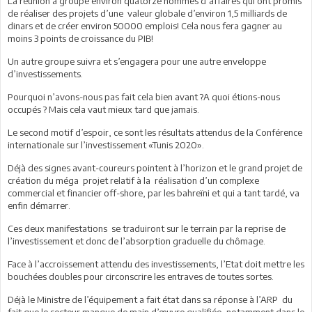
La réunion a groupé environ quatorze hommes d’affaires qui ont promis
de réaliser des projets d’une valeur globale d’environ 1,5 milliards de
dinars et de créer environ 50000 emplois! Cela nous fera gagner au
moins 3 points de croissance du PIB!
Un autre groupe suivra et s’engagera pour une autre enveloppe
d’investissements.
Pourquoi n’avons-nous pas fait cela bien avant ?A quoi étions-nous
occupés ? Mais cela vaut mieux tard que jamais.
Le second motif d’espoir, ce sont les résultats attendus de la Conférence
internationale sur l’investissement «Tunis 2020».
Déjà des signes avant-coureurs pointent à l’horizon et le grand projet de
création du méga projet relatif à la réalisation d’un complexe
commercial et financier off-shore, par les bahreïni et qui a tant tardé, va
enfin démarrer.
Ces deux manifestations se traduiront sur le terrain par la reprise de
l’investissement et donc de l’absorption graduelle du chômage.
Face à l’accroissement attendu des investissements, l’Etat doit mettre les
bouchées doubles pour circonscrire les entraves de toutes sortes.
Déjà le Ministre de l’équipement a fait état dans sa réponse à l’ARP du
fait que le secteur manque de main d’œuvre qualifiée, notamment dans le