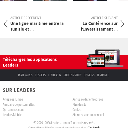
ARTICLE PRÉCÉDENT
ARTICLE SUIVANT
Une ligne maritime entre la
La Conférence sur
Tunisie et ...
l'Investissement ...
Téléchargez les applications
Leaders
PARTENAIRES
DOSSIERS
LEADERS TV
SUCCESS STORY
OPINIONS
TENDANCE
SUR LEADERS
Actualités Tunisie
Annuaire des entreprises
Annuaire de personnalités
Plan du site
Qui sommes nous
Contact
Leaders Mobile
Abonnez-vous au mensuel
© 2009 - 2026 Leaders.com.tn Tous droits réservés.
Conception et Développement du site internet par
Tanit web