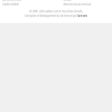
Leaders Mobile
Abonnez-vous au mensuel
© 2009 - 2026 Leaders.com.tn Tous droits réservés.
Conception et Développement du site internet par
Tanit web