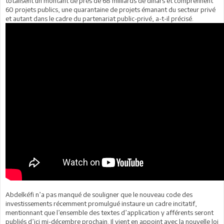
totalisent un montant de près de 68 milliards de dinars et comprennent
60 projets publics, une quarantaine de projets émanant du secteur privé
et autant dans le cadre du partenariat public-privé, a-t-il précisé.
Abdelkéfi n’a pas manqué de souligner que le nouveau code des
investissements récemment promulgué instaure un cadre incitatif,
mentionnant que l’ensemble des textes d’application y afférents seront
publiés d’ici mi-décembre prochain. Il vient en appoint avec la nouvelle loi