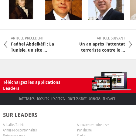
ARTICLE PRÉCÉDENT
ARTICLE SUIVANT
Fadhel Abdelkéfi : La
Un an après l'attentat
Tunisie, un site ...
terroriste contre le ...
Téléchargez les applications
Leaders
PARTENAIRES
DOSSIERS
LEADERS TV
SUCCESS STORY
OPINIONS
TENDANCE
SUR LEADERS
Actualités Tunisie
Annuaire des entreprises
Annuaire de personnalités
Plan du site
Qui sommes nous
Contact