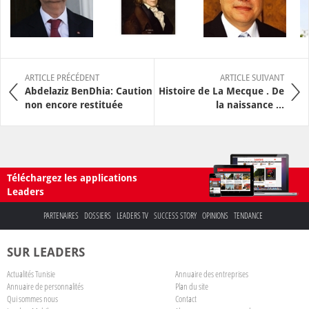
ARTICLE PRÉCÉDENT
ARTICLE SUIVANT
Abdelaziz BenDhia: Caution
Histoire de La Mecque . De
non encore restituée
la naissance ...
Téléchargez les applications
Leaders
PARTENAIRES
DOSSIERS
LEADERS TV
SUCCESS STORY
OPINIONS
TENDANCE
SUR LEADERS
Actualités Tunisie
Annuaire des entreprises
Annuaire de personnalités
Plan du site
Qui sommes nous
Contact