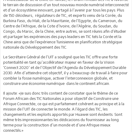
le terrain de discussion d’un tout nouveau monde numérisé interconnecté
et d’un écosystème innovant, partagé à l’avenir par tous les pays. Plus
de 150 décideurs, régulateurs de TIC, et experts venu de la Corée, du
Burkina Faso, du Mali, de la Mauritanie, de l’Egypte, du Cameroun, du
Centre de l’Afrique, de la Cote d’Ivoire, de l’Algérie, du Soudan, du
Congo, du Maroc, de la Chine, entre autres, se sont réunis afin d’étudier
et partager les expériences des pays leaders en TIC tels la Corée et la
Chine ainsi que de l’expérience Tunisienne en planification stratégique
nationale du Développement des TIC.
Le Secrétaire Général de l’UIT a souligné que les TIC offre une forte
potentialité en tant qu’accélérateur majeur en faveur de la Vision
‘Connect 2020’ et de l’Objectif de l’Agenda du Développement Durable
2030. Afin d’atteindre cet objectif, il y a beaucoup de travail à faire pour
combler la fosse numérique, activer l’interconnexion globale, et
construire une économie numérique dans le continent africain.
Il ajoute: «Je suis donc très content de constater que le thème de ce
Forum Africain des TIC Nationales a pour objectif de Construire une
Afrique Connectée, ce qui est parfaitement cohérent au principe et à la
mission de l’UIT de connecter le monde. A l’égard des TIC, les
changements et les exploits apportés par Huawei sont évidents. Sont
même très impressionnantes les dédicacions du fournisseur au long
terme pour la construction d’un monde et d’une Afrique mieux
connectés.»