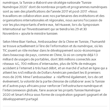
numérique, la Tunisie a élaboré une stratégie nationale ‘Tunisie
Numérique 2020’ dont de nombreux projets et programmes numériques
sont au sein des planifications de l'année 2017 et post-2017. «Nous
travaillons en collaboration avec nos partenaires des institutions et des
organisations internationales et régionales, nous aurons l'occasion de
voir les plus importants d'entre eux, tel Huawei, lors du Symposium
International sur l'Investissement qui se tiendra les 29 et 30
Novembre.» ajoute le ministre tunisien.
Selon Mme Bian Yanhua, Ambassadeur de la Chine en Tunisie, l’humanité
se trouve actuellement à l’ère de l’information et du numérique, où les
TIC jouent un rôle moteur dans le développement socio-économique
dans beaucoup de pays, comme en Chine, là où on compte déjà 1.3
milliard de usagers de portables, dont 386 millions connectés aux
réseaux 4G, 700 millions d’internautes, plus de 50% de ménages
accèdent à l’internet à très haut débit, et un marché d’achat en ligne qui a
atteint les 445 milliards de Dollars Américain pendant les 8 premiers
mois de 2016. Mme l’ambassadeur a réaffirmé également, lors de cet
événement, la volonté de la partie chinoise de collaborer avec la Tunisie
et d’autres pays africains pour renforcer l’infrastructure numérique et
l’interconnexion globale, faire avancer les projets Tunisie Numérique
2020 et Smart Africa sous forme de coopération gagnant-gagnant et de
développement partagé.