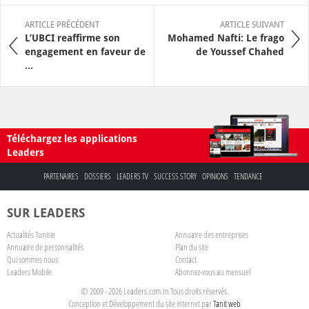
ARTICLE PRÉCÉDENT
ARTICLE SUIVANT
L’UBCI reaffirme son
Mohamed Nafti: Le frago
engagement en faveur de
de Youssef Chahed
...
Téléchargez les applications
Leaders
PARTENAIRES
DOSSIERS
LEADERS TV
SUCCESS STORY
OPINIONS
TENDANCE
SUR LEADERS
Actualités Tunisie
Annuaire des entreprises
Annuaire de personnalités
Plan du site
Qui sommes nous
Contact
Leaders Mobile
Abonnez-vous au mensuel
© 2009 - 2026 Leaders.com.tn Tous droits réservés.
Conception et Développement du site internet par
Tanit web