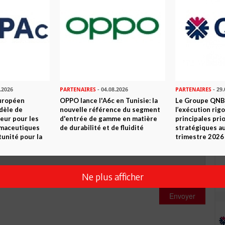
0
Commentaires
Commenter
.2026
PARTENAIRES
- 04.08.2026
PARTENAIRES
- 29.
uropéen
OPPO lance l'A6c en Tunisie: la
Le Groupe QNB
dèle de
nouvelle référence du segment
l’exécution rig
eur pour les
d'entrée de gamme en matière
principales pri
rmaceutiques
de durabilité et de fluidité
stratégiques a
tunité pour la
trimestre 2026
Ne plus afficher
Envoyer