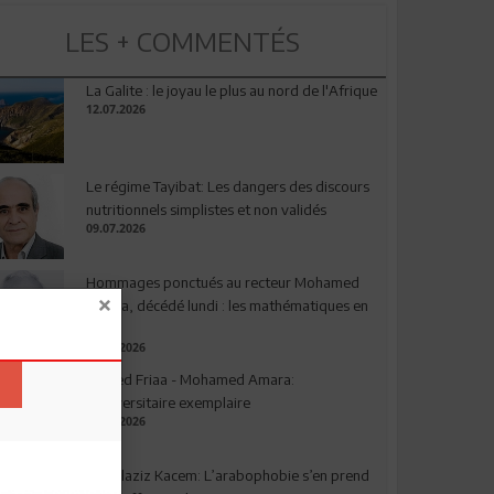
LES + COMMENTÉS
La Galite : le joyau le plus au nord de l'Afrique
12.07.2026
Le régime Tayibat: Les dangers des discours
nutritionnels simplistes et non validés
09.07.2026
Hommages ponctués au recteur Mohamed
Amara, décédé lundi : les mathématiques en
deuil
03.08.2026
Ahmed Friaa - Mohamed Amara:
l’Universitaire exemplaire
04.08.2026
Abdelaziz Kacem: L’arabophobie s’en prend