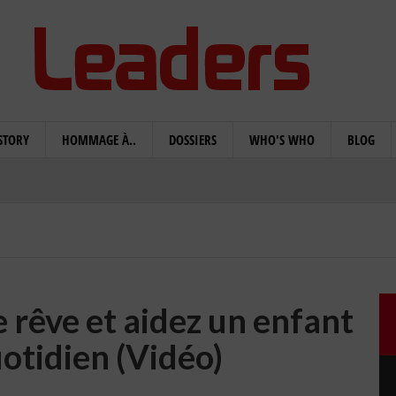
STORY
HOMMAGE À..
DOSSIERS
WHO'S WHO
BLOG
 rêve et aidez un enfant
otidien (Vidéo)