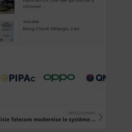
Hammam-Lif: Une ville qui cherche à
retrouver ...
10.03.2026
Mongi Chemli: Mélanges à lire
ARTICLE SUIVANT
isie Telecom modernise le système ...