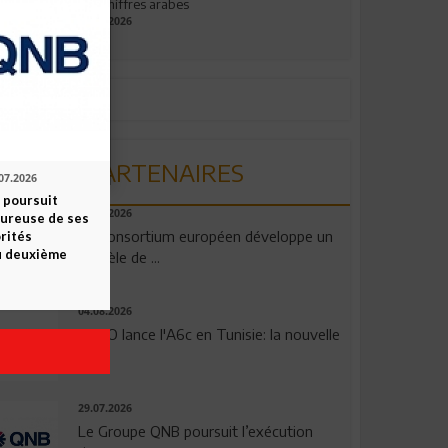
aux chiffres arabes
09.07.2026
PARTENAIRES
07.2026
 poursuit
06.08.2026
oureuse de ses
Un consortium européen développe un
orités
u deuxième
modèle de ...
04.08.2026
OPPO lance l'A6c en Tunisie: la nouvelle
...
29.07.2026
Le Groupe QNB poursuit l’exécution