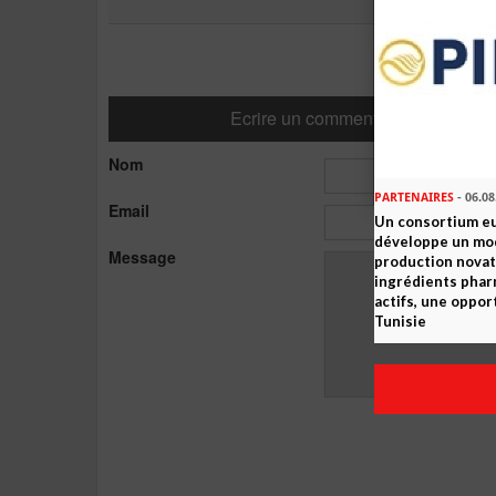
Ecrire un commentaire
Nom
PARTENAIRES
- 06.08
Email
Un consortium e
développe un mo
Message
production novat
ingrédients pha
actifs, une oppor
Tunisie