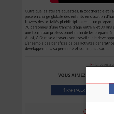
Outre que les ateliers équestres, la zoothérapie et l’
prise en charge globale des enfants en situation d’h
travers des activités pluridisciplinaires et un progra
70 personnes d’une tranche d’âge entre 6 et 30 ans s
une formation professionnelle afin de les préparer à l
Aussi, Gaïa mise à travers son travail sur le dévelop
L’ensemble des bénéfices de ces activités génératrice
développement, sa pérennité et son impact social.
Envoyer à u
VOUS AIMEZ CET ARTICLE
PARTAGER
COMMENTE