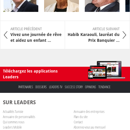
ARTICLE PRÉCÉDENT
ARTICLE SUIVANT
Vivez une journée de rêve
Habib Karaouli, lauréat du
et aidez un enfant ...
Prix Banquier ...
Téléchargez les applications
Leaders
PARTENAIRES
DOSSIERS
LEADERS TV
SUCCESS STORY
OPINIONS
TENDANCE
SUR LEADERS
Actualités Tunisie
Annuaire des entreprises
Annuaire de personnalités
Plan du site
Qui sommes nous
Contact
Leaders Mobile
Abonnez-vous au mensuel