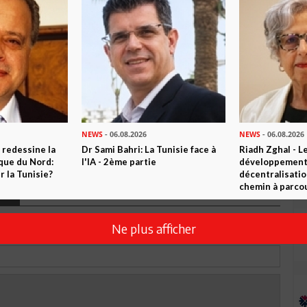
 ? PARTAGEZ-LE AVEC VOS AMIS !
TWEETER
ABONNEZ-VOUS
R CET ARTICLE
NEWS
- 06.08.2026
NEWS
- 06.08.2026
 redessine la
Dr Sami Bahri: La Tunisie face à
Riadh Zghal - L
0
Commentaires
ique du Nord:
l'IA - 2ème partie
développement:
 la Tunisie?
décentralisatio
chemin à parcou
Commenter
Ne plus afficher