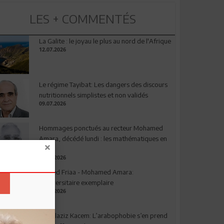
LES + COMMENTÉS
La Galite : le joyau le plus au nord de l'Afrique
12.07.2026
Le régime Tayibat: Les dangers des discours
nutritionnels simplistes et non validés
09.07.2026
Hommages ponctués au recteur Mohamed
Amara, décédé lundi : les mathématiques en
deuil
03.08.2026
Ahmed Friaa - Mohamed Amara:
l’Universitaire exemplaire
04.08.2026
Abdelaziz Kacem: L’arabophobie s’en prend