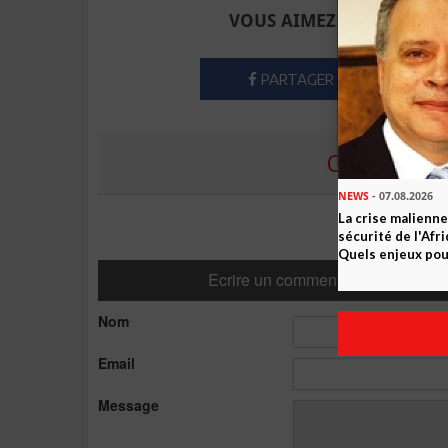
VOUS AIMEZ CET ARTICLE
PARTAGER
COMMENTE
NEWS
- 07.08.2026
La crise malienne
sécurité de l'Afr
Quels enjeux pour
Ecrire un commentaire
Nom
Email
Message