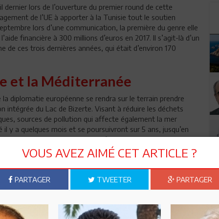
il dernier lors de l’ouverture du premier round de cette
agement de l’UE à apporter à la Tunisie tout le soutien
septembre lors d’une communication, la première du genre elle
’aide financière à 300 millions d’euros en 2017. Il s’agit-là d’un
de ces trois dernières années, qui était d’environ 170
te et la Méditerranée
 la diplomatie européenne se rendra sur le terrain prendre
 intégrée du Lac de Bizerte. Visant à réduire les déchets
iques, sources de pollution qui affecte également la mer
il y a quelques mois et se poursuivront sur 5 ans, jusqu’en
rnement tunisien assurera un autofinancement à hauteur de 40
s, notamment à la BEI et la BERD apporteront 74 millions
VOUS AVEZ AIMÉ CET ARTICLE ?
PARTAGER
TWEETER
PARTAGER
n ami
Imprimer