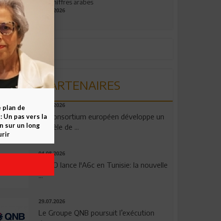
aux chiffres arabes
09.07.2026
PARTENAIRES
06.08.2026
e plan de
Un consortium européen développe un
 Un pas vers la
n sur un long
modèle de ...
rir
04.08.2026
OPPO lance l'A6c en Tunisie: la nouvelle
...
29.07.2026
Le Groupe QNB poursuit l’exécution