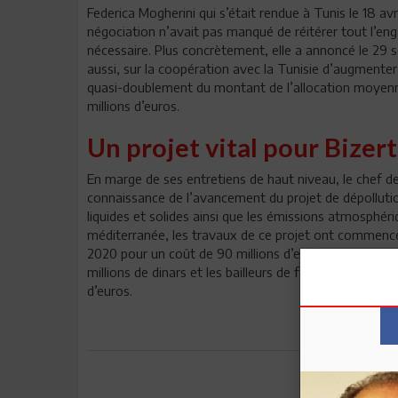
Federica Mogherini qui s’était rendue à Tunis le 18 avr
négociation n’avait pas manqué de réitérer tout l’eng
nécessaire. Plus concrètement, elle a annoncé le 29 
aussi, sur la coopération avec la Tunisie d’augmenter l
quasi-doublement du montant de l’allocation moyenne 
millions d’euros.
Un projet vital pour Bizer
En marge de ses entretiens de haut niveau, le chef de
connaissance de l’avancement du projet de dépollution
liquides et solides ainsi que les émissions atmosphér
méditerranée, les travaux de ce projet ont commencé 
2020 pour un coût de 90 millions d’euros. Le gouve
millions de dinars et les bailleurs de fonds européen
d’euros.
Envoyer à u