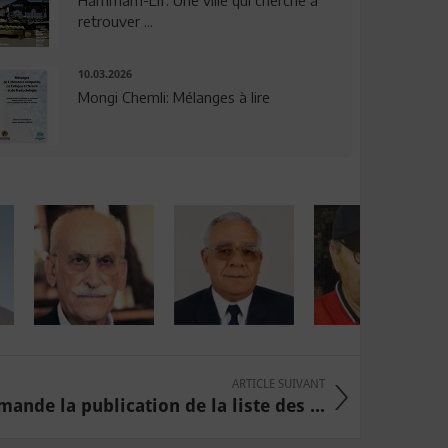
Hammam-Lif: Une ville qui cherche à
retrouver ...
10.03.2026
Mongi Chemli: Mélanges à lire
ARTICLE SUIVANT
ande la publication de la liste des ...