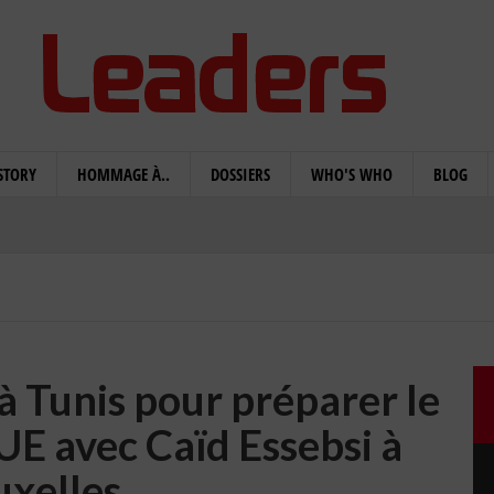
STORY
HOMMAGE À..
DOSSIERS
WHO'S WHO
BLOG
à Tunis pour préparer le
UE avec Caïd Essebsi à
uxelles