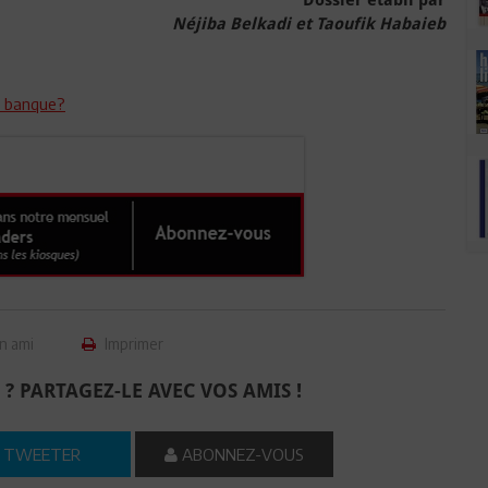
Néjiba Belkadi et Taoufik Habaieb
e banque?
n ami
Imprimer
 ? PARTAGEZ-LE AVEC VOS AMIS !
TWEETER
ABONNEZ-VOUS