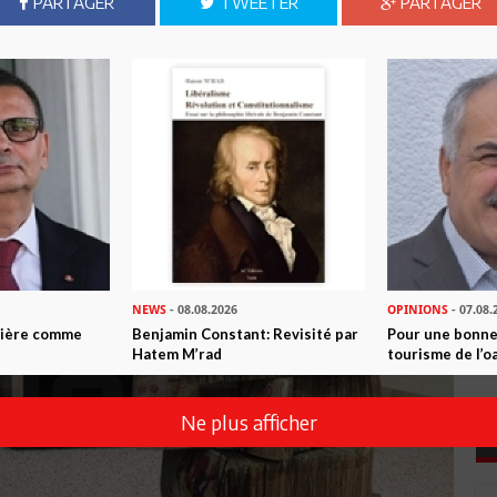
PARTAGER
TWEETER
PARTAGER
NEWS
- 08.08.2026
OPINIONS
- 07.08.
ntière comme
Benjamin Constant: Revisité par
Pour une bonne
Hatem M’rad
tourisme de l’o
Ne plus afficher