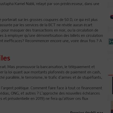
Mustapha Kamel Nabli, relayé par son prédécesseur, dans une
lle porterait sur les grosses coupures de 50 D, ce qui est plus
on assurée par les services de la BCT ne révèle aucun écart
 pour masquer des transactions en noir, ou la circulation de
ces à employer qu’une démonétisation des billets en circulation
èrent inefficaces? Recommencer encore une, voire deux fois ? A
iles
etrait. Mais promouvoir la bancarisation, le télépaiement et
quer la loi quant aux montants plafonnés de paiement en cash,
hé parallèle, le terrorisme, le trafic d’armes et de stupéfiants,
l’argent politique. Comment faire face à tout ce financement
, médias, ONG, et autres ? L’approche des nouvelles échéances
s et présidentielle en 2019) ne fera qu’attiser ces flux
Dossier établi par