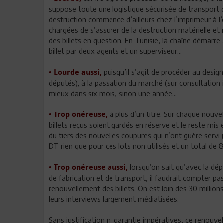
suppose toute une logistique sécurisée de transport 
destruction commence d’ailleurs chez l’imprimeur à l’
chargées de s’assurer de la destruction matérielle et
des billets en question. En Tunisie, la chaîne démarre
billet par deux agents et un superviseur...
puisqu’il s’agit de procéder au desig
• Lourde aussi,
députés), à la passation du marché (sur consultation i
mieux dans six mois, sinon une année...
à plus d’un titre. Sur chaque nouv
• Trop onéreuse,
billets reçus soient gardés en réserve et le reste mis 
du tiers des nouvelles coupures qui n’ont guère servi 
DT rien que pour ces lots non utilisés et un total de 
lorsqu’on sait qu’avec la dép
• Trop onéreuse aussi,
de fabrication et de transport, il faudrait compter p
renouvellement des billets. On est loin des 30 million
leurs interviews largement médiatisées.
Sans justification ni garantie impératives, ce reno