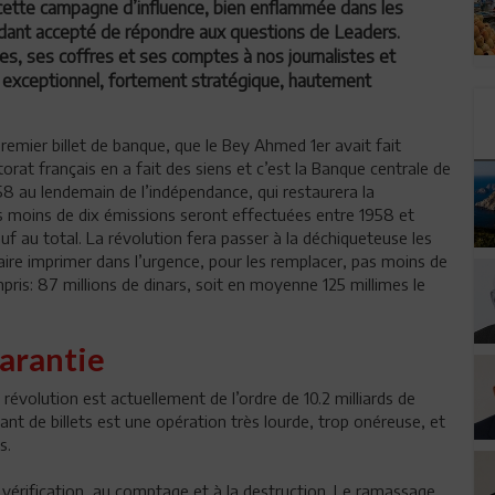
 cette campagne d’influence, bien enflammée dans les
ndant accepté de répondre aux questions de Leaders.
tes, ses coffres et ses comptes à nos journalistes et
exceptionnel, fortement stratégique, hautement
premier billet de banque, que le Bey Ahmed 1er avait fait
orat français en a fait des siens et c’est la Banque centrale de
58 au lendemain de l’indépendance, qui restaurera la
 moins de dix émissions seront effectuées entre 1958 et
uf au total. La révolution fera passer à la déchiqueteuse les
 faire imprimer dans l’urgence, pour les remplacer, pas moins de
mpris: 87 millions de dinars, soit en moyenne 125 millimes le
garantie
a révolution est actuellement de l’ordre de 10.2 milliards de
 tant de billets est une opération très lourde, trop onéreuse, et
s.
a vérification, au comptage et à la destruction. Le ramassage