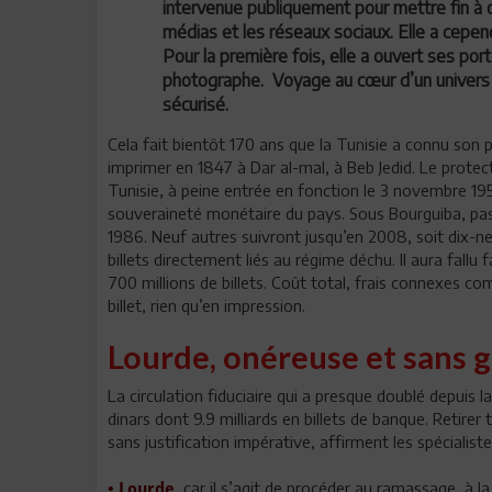
intervenue publiquement pour mettre fin à
médias et les réseaux sociaux. Elle a cepe
Pour la première fois, elle a ouvert ses por
photographe. Voyage au cœur d’un univers 
sécurisé.
Cela fait bientôt 170 ans que la Tunisie a connu son 
imprimer en 1847 à Dar al-mal, à Beb Jedid. Le protect
Tunisie, à peine entrée en fonction le 3 novembre 19
souveraineté monétaire du pays. Sous Bourguiba, pas
1986. Neuf autres suivront jusqu’en 2008, soit dix-ne
billets directement liés au régime déchu. Il aura fallu
700 millions de billets. Coût total, frais connexes co
billet, rien qu’en impression.
Lourde, onéreuse et sans 
La circulation fiduciaire qui a presque doublé depuis l
dinars dont 9.9 milliards en billets de banque. Retirer
sans justification impérative, affirment les spécialiste
car il s’agit de procéder au ramassage, à l
• Lourde,