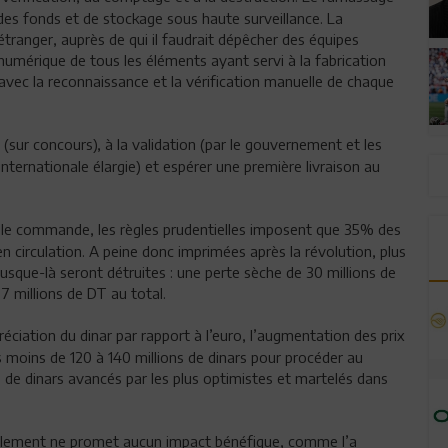
des fonds et de stockage sous haute surveillance. La
étranger, auprès de qui il faudrait dépêcher des équipes
 numérique de tous les éléments ayant servi à la fabrication
 avec la reconnaissance et la vérification manuelle de chaque
n (sur concours), à la validation (par le gouvernement et les
nternationale élargie) et espérer une première livraison au
elle commande, les règles prudentielles imposent que 35% des
en circulation. A peine donc imprimées après la révolution, plus
jusque-là seront détruites : une perte sèche de 30 millions de
87 millions de DT au total.
réciation du dinar par rapport à l’euro, l’augmentation des prix
as moins de 120 à 140 millions de dinars pour procéder au
s de dinars avancés par les plus optimistes et martelés dans
uvellement ne promet aucun impact bénéfique, comme l’a