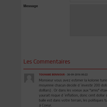
Message
Les Commentaires
TOUHAMI BENNOUR
- 30-09-2016 00:22
Monsieur vous avez estimer la kolonie tunis
moyenne chacun decide d´investir 200 dollar
dolllars) . Or dans les voeux aux "amis" étai
yaurait risque d´inflation, donc cent dollar
balle est dans votre terrain, les politique
á Coeur.