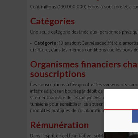
Cent millions (100 000 000) Euros à souscrire et à lib
Catégories
Une seule catégorie destinée aux personnes physiqu
10 ansdont 3annéesdedifféré d’amortis
- Catégorie:
etclôture, dans les mêmes conditions que les bons du
Organismes financiers char
souscriptions
Les souscriptions à l’Emprunt et les versements ser
intermédiairesen boursepar débit de leurscomptes é
virementbancaire de l’étranger.Des roads shows devr
tunisiens pour sensibiliser les souscripteurs et coord
modalités pratiques de collaboration.
Rémunération
Dans l’esprit de cette initiative, solidarité et engagem