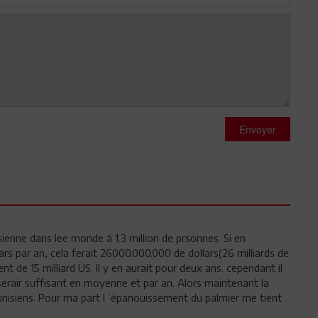
Envoyer
ienne dans lee monde á 1.3 million de prsonnes. Si en
s par an, cela ferait 26000.000.000 de dollars(26 milliards de
ent de 15 milliard US. Il y en aurait pour deux ans. cependant il
 serair suffisant en moyenne et par an. Alors maintenant la
s tunisiens. Pour ma part l´épanouissement du palmier me tient