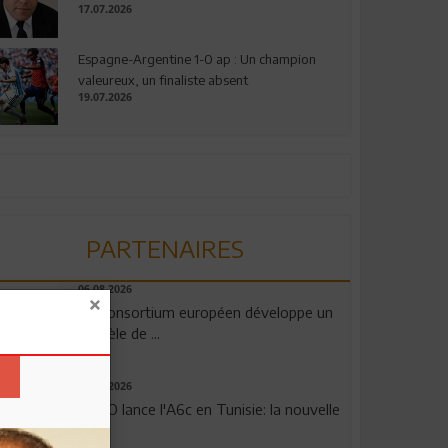
17.07.2026
Espagne-Argentine 1-0 ap : Un champion
valeureux, un finaliste absent
19.07.2026
PARTENAIRES
06.08.2026
Un consortium européen développe un
modèle de ...
04.08.2026
OPPO lance l'A6c en Tunisie: la nouvelle
...