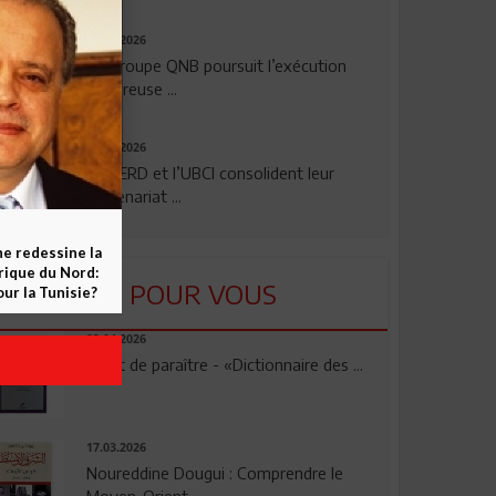
29.07.2026
Le Groupe QNB poursuit l’exécution
rigoureuse ...
24.07.2026
La BERD et l’UBCI consolident leur
partenariat ...
ne redessine la
frique du Nord:
LU POUR VOUS
ur la Tunisie?
23.04.2026
Vient de paraître - «Dictionnaire des ...
17.03.2026
Noureddine Dougui : Comprendre le
Moyen-Orient, ...