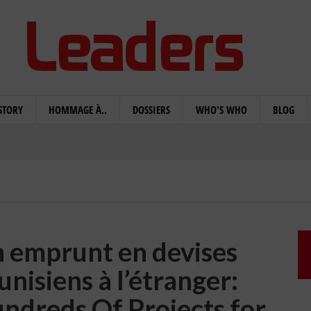
STORY
HOMMAGE À..
DOSSIERS
WHO'S WHO
BLOG
un emprunt en devises
unisiens à l’étranger:
dreds Of Projects for