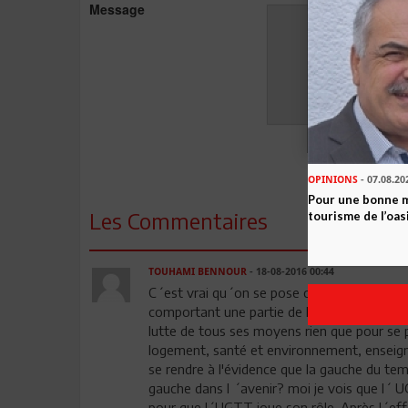
Message
OPINIONS
- 07.08.20
Pour une bonne 
Les Commentaires
tourisme de l’oas
TOUHAMI BENNOUR
- 18-08-2016 00:44
C´est vrai qu´on se pose ce problème de la
comportant une partie de la population qui 
lutte de tous ses moyens rien que pour se p
logement, santé et environnement, enseignem
se rendre à l'évidence que la gauche du temp
gauche dans l ´avenir? moi je vois que l´ UGT
pour que l´UGTT joue son rôle. Après l´effo