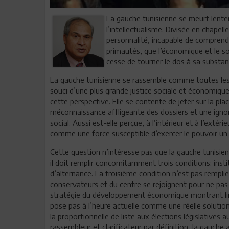
La gauche tunisienne se meurt lent
l’intellectualisme. Divisée en chapel
personnalité, incapable de comprend
primautés, que l’économique et le so
cesse de tourner le dos à sa substanc
La gauche tunisienne se rassemble comme toutes les ga
souci d’une plus grande justice sociale et économique
cette perspective. Elle se contente de jeter sur la p
méconnaissance affligeante des dossiers et une ignor
social. Aussi est-elle perçue, à l’intérieur et à l’ext
comme une force susceptible d’exercer le pouvoir un 
Cette question n’intéresse pas que la gauche tunisie
il doit remplir concomitamment trois conditions: instit
d’alternance. La troisième condition n’est pas remplie
conservateurs et du centre se rejoignent pour ne pas
stratégie du développement économique montrant lim
pose pas à l’heure actuelle comme une réelle solution
la proportionnelle de liste aux élections législatives
rassembleur et clarificateur par définition, la gauche