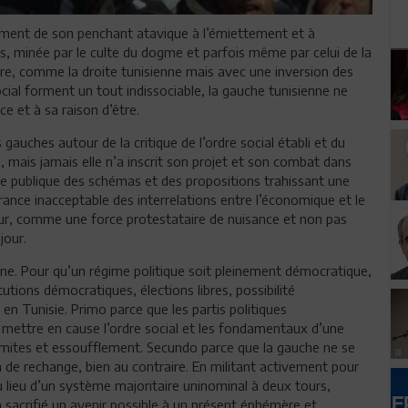
ement de son penchant atavique à l’émiettement et à
les, minée par le culte du dogme et parfois même par celui de la
re, comme la droite tunisienne mais avec une inversion des
cial forment un tout indissociable, la gauche tunisienne ne
e et à sa raison d’être.
uches autour de la critique de l’ordre social établi et du
, mais jamais elle n’a inscrit son projet et son combat dans
lace publique des schémas et des propositions trahissant une
ance inacceptable des interrelations entre l’économique et le
érieur, comme une force protestataire de nuisance et non pas
jour.
nne. Pour qu’un régime politique soit pleinement démocratique,
utions démocratiques, élections libres, possibilité
 en Tunisie. Primo parce que les partis politiques
 mettre en cause l’ordre social et les fondamentaux d’une
ites et essoufflement. Secundo parce que la gauche ne se
 de rechange, bien au contraire. En militant activement pour
 au lieu d’un système majoritaire uninominal à deux tours,
 a sacrifié un avenir possible à un présent éphémère et