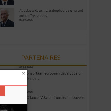
Abdelaziz Kacem: L’arabophobie s’en prend
aux chiffres arabes
09.07.2026
PARTENAIRES
06.08.2026
Un consortium européen développe un
modèle de ...
04.08.2026
OPPO lance l'A6c en Tunisie: la nouvelle
...