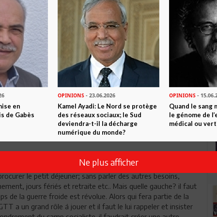
Envoyer
26
OPINIONS
- 23.06.2026
OPINIONS
- 15.06.
mise en
Kamel Ayadi: Le Nord se protège
Quand le sang 
is de Gabès
des réseaux sociaux; le Sud
le génome de l’
deviendra-t-il la décharge
médical ou vert
numérique du monde?
 gauche, on ne peut se passer d´une société contradictoire
Ne plus afficher
mange trois repas par jour au moins et une autre partie qui
rocurer le petit déjeuner; sans parler des autres besoins,
ent, jours fériés et retraite etc.. Mais quelle gauche? il faut
s de la guerre froide est révolue. Alors qui fera partie de la
T a un grand rôle á jouer et il faut le lui rappeler et insister
ndrement du camp socialiste. il faudrait créer une autre