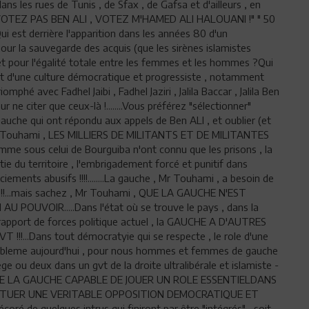
s les rues de Tunis , de Sfax , de Gafsa et d'ailleurs , en
NE VOTEZ PAS BEN ALI , VOTEZ M'HAMED ALI HALOUANI !" " 50
..Qui est derrière l'apparition dans les années 80 d'un
ur la sauvegarde des acquis (que les sirènes islamistes
t pour l'égalité totale entre les femmes et les hommes ?Qui
ent d'une culture démocratique et progressiste , notamment
mphé avec Fadhel Jaibi , Fadhel Jaziri , Jalila Baccar , Jalila Ben
 ne citer que ceux-là !........Vous préférez "sélectionner"
gauche qui ont répondu aux appels de Ben ALI , et oublier (et
i Mr Touhami , LES MILLIERS DE MILITANTS ET DE MILITANTES
me sous celui de Bourguiba n'ont connu que les prisons , la
rtie du territoire , l'embrigadement forcé et punitif dans
nciements abusifs !!!!........La gauche , Mr Touhami , a besoin de
r !!!!...mais sachez , Mr Touhami , QUE LA GAUCHE N'EST
OUVOIR.....Dans l'état où se trouve le pays , dans la
e rapport de forces politique actuel , la GAUCHE A D'AUTRES
...Dans tout démocratyie qui se respecte , le role d'une
robleme aujourd'hui , pour nous hommes et femmes de gauche
ge ou deux dans un gvt de la droite ultralibérale et islamiste -
RENDRE LA GAUCHE CAPABLE DE JOUER UN ROLE ESSENTIELDANS
TITUER UNE VERITABLE OPPOSITION DEMOCRATIQUE ET
de quelques intrus qui finiront par être "intégrés" , soit