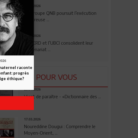
29.07.2026
Le Groupe QNB poursuit l’exécution
rigoureuse ...
24.07.2026
La BERD et l’UBCI consolident leur
partenariat ...
2026
maternel raconte
enfant: progrès
LU POUR VOUS
ige éthique?
23.04.2026
Vient de paraître - «Dictionnaire des ...
17.03.2026
Noureddine Dougui : Comprendre le
Moyen-Orient, ...