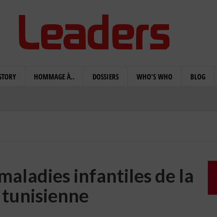
STORY
HOMMAGE À..
DOSSIERS
WHO'S WHO
BLOG
aladies infantiles de la
 tunisienne