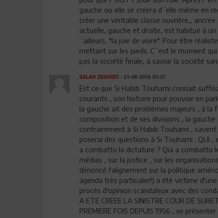
gauche ou elle se créera d´elle même en reg
créer une véritable classe ouvrière,, ancrée d
actuelle, gauche et droite, est habitué à un
´ailleurs, "la joie de vivre". Pour être réali
mettant sur les pieds. C´est le moment qui 
pas la société finale, à savoir la société s
SALAH ZEGHIDI
- 21-08-2016 03:37
Est ce que Si Habib Touhami connait suffis
courants , son histoire pour pouvoir en parler
la gauche ait des problèmes majeurs , à la 
composition et de ses divisions , la gauche le
contrairement à Si Habib Touhami , savent de 
poserai des questions à Si Touhami : QUI , 
a combattu la dictature ? Qui a combattu le 
médias , sur la justice , sur les organisa
dénoncé l'alignement sur la politique améric
agenda très particulier!) a été victime d'u
procès d'opinion scandaleux avec des conda
A ETE CREEE LA SINISTRE COUR DE SURET
PREMIERE FOIS DEPUIS 1956 , se présenter