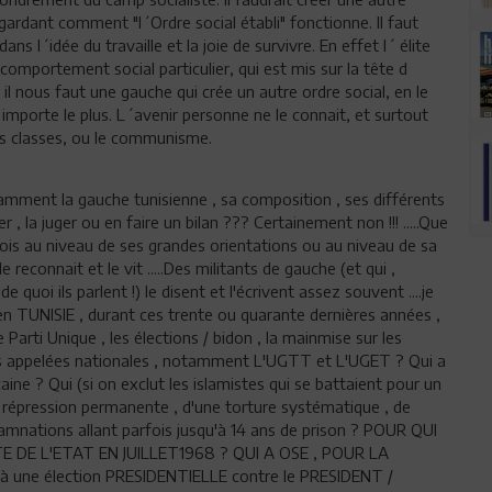
ardant comment "l´Ordre social établi" fonctionne. Il faut
ans l´idée du travaille et la joie de survivre. En effet l´ élite
 comportement social particulier, qui est mis sur la tête d
ste il nous faut une gauche qui crée un autre ordre social, en le
importe le plus. L´avenir personne ne le connait, et surtout
ans classes, ou le communisme.
amment la gauche tunisienne , sa composition , ses différents
 , la juger ou en faire un bilan ??? Certainement non !!! .....Que
fois au niveau de ses grandes orientations ou au niveau de sa
 reconnait et le vit .....Des militants de gauche (et qui ,
quoi ils parlent !) le disent et l'écrivent assez souvent ....je
en TUNISIE , durant ces trente ou quarante dernières années ,
Parti Unique , les élections / bidon , la mainmise sur les
tions appelées nationales , notamment L'UGTT et L'UGET ? Qui a
aine ? Qui (si on exclut les islamistes qui se battaient pour un
ne répression permanente , d'une torture systématique , de
mnations allant parfois jusqu'à 14 ans de prison ? POUR QUI
E DE L'ETAT EN JUILLET1968 ? QUI A OSE , POUR LA
 à une élection PRESIDENTIELLE contre le PRESIDENT /