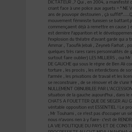
DICTATEUR ,? Qui , en 2004, a manifesté dan
criant face à une police aux aguets = " 
ans de pouvopir destourien , çà suffit!"......
mouvement féministe tunisien se battant.po
commençaient déjà à remettre en cause ) e
est derrière l'apparition et le développem
l'explosion du théatre d'avant garde qui a trio
Ammar , Taoufik Jebali , Zeyneb Farhat , pour
quelques très rares rares personnalités de 
surtout faire oublier) LES MILLIERS , ou
DE GAUCHE qui sous le régne de Ben Ali com
torture , les procès , les interdictions de so
l'armée , les privations de travail et les lice
se reconstruire , de se rénover et de s'uni
NULLEMENT OBNUBILEE PAR L'ACCESSION AU P
situation de la gauche aujourd'hui , dans l
CHATS A FOUETTER QUE DE SIEGER AU GVT !!!
véritable opposition est ESSENTIEL ! Le p
, Mr Touhami , ce n'est pas d'occuper un siè
nous n'avons rien à y faire- c'est de 
LA VIE POLITIQUE DU PAYS ET DE CONS
PROGRESSISTE AU GVT NIDA / NAHDHA décoré 