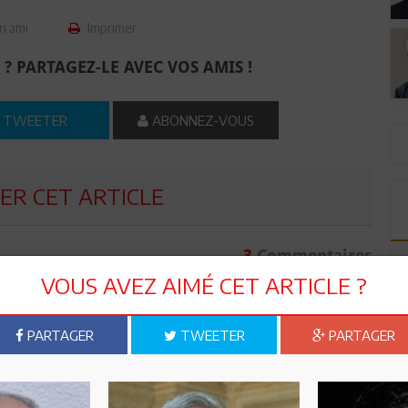
n ami
Imprimer
 ? PARTAGEZ-LE AVEC VOS AMIS !
TWEETER
ABONNEZ-VOUS
R CET ARTICLE
3
Commentaires
VOUS AVEZ AIMÉ CET ARTICLE ?
Commenter
PARTAGER
TWEETER
PARTAGER