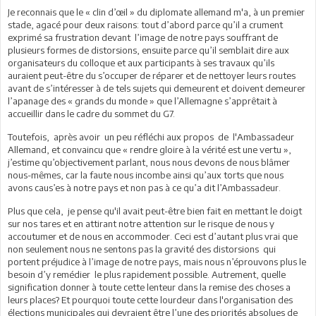
Je reconnais que le « clin d’œil » du diplomate allemand m'a, à un premier
stade, agacé pour deux raisons: tout d’abord parce qu’il a crument
exprimé sa frustration devant l’image de notre pays souffrant de
plusieurs formes de distorsions, ensuite parce qu’il semblait dire aux
organisateurs du colloque et aux participants à ses travaux qu’ils
auraient peut-être du s’occuper de réparer et de nettoyer leurs routes
avant de s’intéresser à de tels sujets qui demeurent et doivent demeurer
l’apanage des « grands du monde » que l’Allemagne s’apprêtait à
accueillir dans le cadre du sommet du G7.
Toutefois, après avoir un peu réfléchi aux propos de l'Ambassadeur
Allemand, et convaincu que « rendre gloire à la vérité est une vertu »,
j’estime qu’objectivement parlant, nous nous devons de nous blâmer
nous-mêmes, car la faute nous incombe ainsi qu’aux torts que nous
avons caus’es à notre pays et non pas à ce qu’a dit l’Ambassadeur.
Plus que cela, je pense qu'il avait peut-être bien fait en mettant le doigt
sur nos tares et en attirant notre attention sur le risque de nous y
accoutumer et de nous en accommoder. Ceci est d’autant plus vrai que
non seulement nous ne sentons pas la gravité des distorsions qui
portent préjudice à l’image de notre pays, mais nous n’éprouvons plus le
besoin d’y remédier le plus rapidement possible. Autrement, quelle
signification donner à toute cette lenteur dans la remise des choses a
leurs places? Et pourquoi toute cette lourdeur dans l'organisation des
élections municipales qui devraient être l’une des priorités absolues de