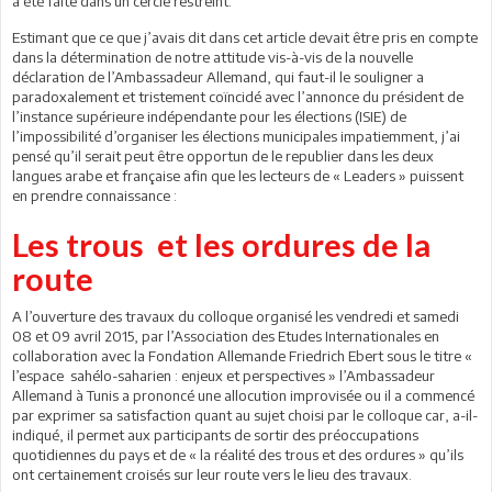
a été faite dans un cercle restreint.
Estimant que ce que j’avais dit dans cet article devait être pris en compte
dans la détermination de notre attitude vis-à-vis de la nouvelle
déclaration de l’Ambassadeur Allemand, qui faut-il le souligner a
paradoxalement et tristement coïncidé avec l’annonce du président de
l’instance supérieure indépendante pour les élections (ISIE) de
l’impossibilité d’organiser les élections municipales impatiemment, j’ai
pensé qu’il serait peut être opportun de le republier dans les deux
langues arabe et française afin que les lecteurs de « Leaders » puissent
en prendre connaissance :
Les trous et les ordures de la
route
A l’ouverture des travaux du colloque organisé les vendredi et samedi
08 et 09 avril 2015, par l’Association des Etudes Internationales en
collaboration avec la Fondation Allemande Friedrich Ebert sous le titre «
l’espace sahélo-saharien : enjeux et perspectives » l’Ambassadeur
Allemand à Tunis a prononcé une allocution improvisée ou il a commencé
par exprimer sa satisfaction quant au sujet choisi par le colloque car, a-il-
indiqué, il permet aux participants de sortir des préoccupations
quotidiennes du pays et de « la réalité des trous et des ordures » qu’ils
ont certainement croisés sur leur route vers le lieu des travaux.