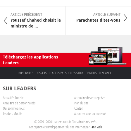
ARTICLE PRÉCÉDENT
ARTICLE SUIVANT
Youssef Chahed choisit le
Parachutes dites-vous
ministre de ...
Téléchargez les applications
Leaders
PARTENAIRES
DOSSIERS
LEADERS TV
SUCCESS STORY
OPINIONS
TENDANCE
SUR LEADERS
Actualités Tunisie
Annuaire des entreprises
Annuaire de personnalités
Plan du site
Qui sommes nous
Contact
Leaders Mobile
Abonnez-vous au mensuel
© 2009 - 2026 Leaders.com.tn Tous droits réservés.
Conception et Développement du site internet par
Tanit web