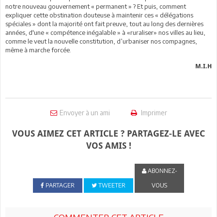
notre nouveau gouvernement « permanent » ? Et puis, comment
expliquer cette obstination douteuse à maintenir ces « délégations
spéciales » dont la majorité ont fait preuve, tout au long des dernières
années, d'une « compétence inégalable » à «ruraliser» nos villes au lieu,
comme le veut la nouvelle constitution, d’urbaniser nos compagnes,
même à marche forcée.
M.I.H
Envoyer à un ami
Imprimer
VOUS AIMEZ CET ARTICLE ? PARTAGEZ-LE AVEC
VOS AMIS !
ABONNEZ-
PARTAGER
TWEETER
VOUS