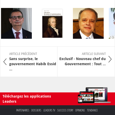
ARTICLE PRÉCÉDENT
ARTICLE SUIVANT
Sans surprise, le
Exclusif - Nouveau chef du
gouvernement Habib Essid
Gouvernement : Tout ...
...
Téléchargez les applications
Leaders
PARTENAIRES
DOSSIERS
LEADERS TV
SUCCESS STORY
OPINIONS
TENDANCE