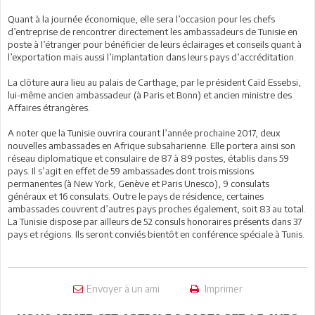
Quant à la journée économique, elle sera l’occasion pour les chefs
d’entreprise de rencontrer directement les ambassadeurs de Tunisie en
poste à l’étranger pour bénéficier de leurs éclairages et conseils quant à
l’exportation mais aussi l’implantation dans leurs pays d’accréditation.
La clôture aura lieu au palais de Carthage, par le président Caïd Essebsi,
lui-même ancien ambassadeur (à Paris et Bonn) et ancien ministre des
Affaires étrangères.
A noter que la Tunisie ouvrira courant l’année prochaine 2017, deux
nouvelles ambassades en Afrique subsaharienne. Elle portera ainsi son
réseau diplomatique et consulaire de 87 à 89 postes, établis dans 59
pays. Il s’agit en effet de 59 ambassades dont trois missions
permanentes (à New York, Genève et Paris Unesco), 9 consulats
généraux et 16 consulats. Outre le pays de résidence, certaines
ambassades couvrent d’autres pays proches également, soit 83 au total.
La Tunisie dispose par ailleurs de 52 consuls honoraires présents dans 37
pays et régions. Ils seront conviés bientôt en conférence spéciale à Tunis.
Envoyer à un ami
Imprimer