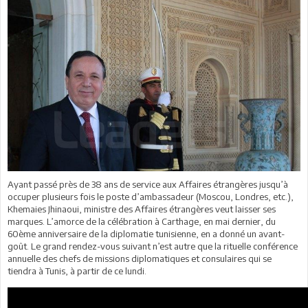
Ayant passé près de 38 ans de service aux Affaires étrangères jusqu’à
occuper plusieurs fois le poste d’ambassadeur (Moscou, Londres, etc.),
Khemaies Jhinaoui, ministre des Affaires étrangères veut laisser ses
marques. L’amorce de la célébration à Carthage, en mai dernier, du
60ème anniversaire de la diplomatie tunisienne, en a donné un avant-
goût. Le grand rendez-vous suivant n’est autre que la rituelle conférence
annuelle des chefs de missions diplomatiques et consulaires qui se
tiendra à Tunis, à partir de ce lundi.