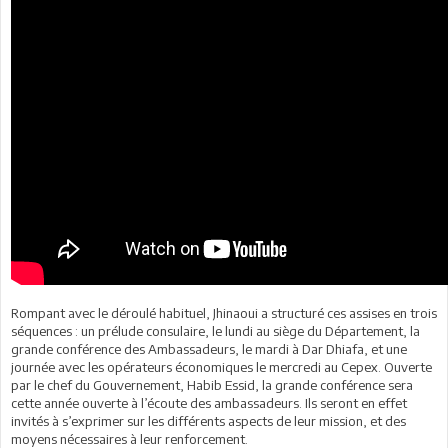
Rompant avec le déroulé habituel, Jhinaoui a structuré ces assises en trois
séquences : un prélude consulaire, le lundi au siège du Département, la
grande conférence des Ambassadeurs, le mardi à Dar Dhiafa, et une
journée avec les opérateurs économiques le mercredi au Cepex. Ouverte
par le chef du Gouvernement, Habib Essid, la grande conférence sera
cette année ouverte à l’écoute des ambassadeurs. Ils seront en effet
invités à s’exprimer sur les différents aspects de leur mission, et des
moyens nécessaires à leur renforcement.