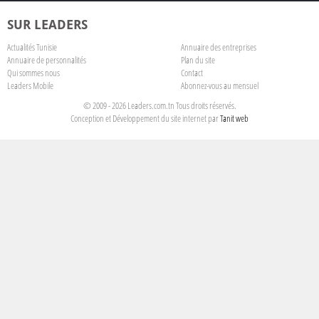
SUR LEADERS
Actualités Tunisie
Annuaire des entreprises
Annuaire de personnalités
Plan du site
Qui sommes nous
Contact
Leaders Mobile
Abonnez-vous au mensuel
© 2009 - 2026 Leaders.com.tn Tous droits réservés.
Conception et Développement du site internet par
Tanit web