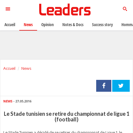
Accueil
News
Opinion
Notes & Docs
Success story
Homma
Accueil
News
NEWS
- 27.05.2016
Le Stade tunisien se retire du championnat de ligue 1
(football)
Le Stade Tunisien a décidé de se retirer du championnat de Ligue 1. le