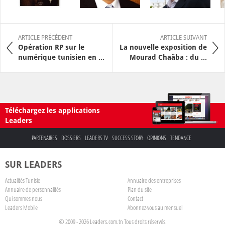
ARTICLE PRÉCÉDENT
ARTICLE SUIVANT
Opération RP sur le
La nouvelle exposition de
numérique tunisien en ...
Mourad Chaâba : du ...
Téléchargez les applications
Leaders
PARTENAIRES
DOSSIERS
LEADERS TV
SUCCESS STORY
OPINIONS
TENDANCE
SUR LEADERS
Actualités Tunisie
Annuaire des entreprises
Annuaire de personnalités
Plan du site
Qui sommes nous
Contact
Leaders Mobile
Abonnez-vous au mensuel
© 2009 - 2026 Leaders.com.tn Tous droits réservés.