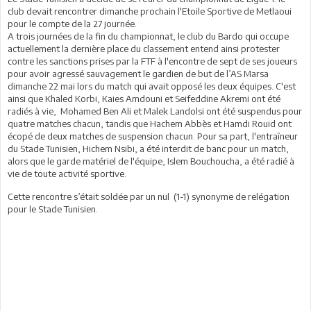
club devait rencontrer dimanche prochain l'Etoile Sportive de Metlaoui
pour le compte de la 27 journée.
A trois journées de la fin du championnat, le club du Bardo qui occupe
actuellement la dernière place du classement entend ainsi protester
contre les sanctions prises par la FTF à l'encontre de sept de ses joueurs
pour avoir agressé sauvagement le gardien de but de l’AS Marsa
dimanche 22 mai lors du match qui avait opposé les deux équipes. C'est
ainsi que Khaled Korbi, Kaies Amdouni et Seifeddine Akremi ont été
radiés à vie, Mohamed Ben Ali et Malek Landolsi ont été suspendus pour
quatre matches chacun, tandis que Hachem Abbès et Hamdi Rouid ont
écopé de deux matches de suspension chacun. Pour sa part, l'entraîneur
du Stade Tunisien, Hichem Nsibi, a été interdit de banc pour un match,
alors que le garde matériel de l'équipe, Islem Bouchoucha, a été radié à
vie de toute activité sportive.
Cette rencontre s’était soldée par un nul (1-1) synonyme de relégation
pour le Stade Tunisien.