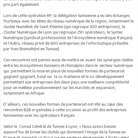
pris part également.
Lors de cette opération RP, la délégation tunisienne a eu des échanges
fructueux avec les têtes du réseau numérique de la région, notamment le
cluster Numélink de Saint-Etienne (qui regroupe 300 entreprises), le
Cluster Numérique de Lyon qui regroupe 250 opérateurs, le Syntec
Numérique (syndicat professionnel de l’écosystème numérique français)
et l’Adira, réseau privé de 600 entreprises de l’informatique présidée
par Yves Bismuth(né en Tunisie).
Ces rencontres ont permis aussi de mettre en avant les synergies réelles
entre les écosystèmes tunisiens et rhônalpins dans le secteur numérique
qui permettent la mise en place de nouvelles formes de partenariat
gagnant-gagnant, basé sur la co-traitance et le co-développement
permettant aux entreprises des deux pays une meilleure compétitivité
pour un meilleur positionnement sur les marchés en expansion,
notamment en Afrique.
D’ailleurs, ces nouvelles formes de partenariat ont été au cœur des
rencontres B2B organisées à cette occasion au profit des entreprises
tunisiennes avec les opérateurs français.
Selon le Consul Général de Tunisie à Lyon, « Nous avons besoin
aujourd’hui de briser les clichés qui dominent l’image de la Tunisie en
France et apporter un focus sur les secteurs émergeants à forte valeur