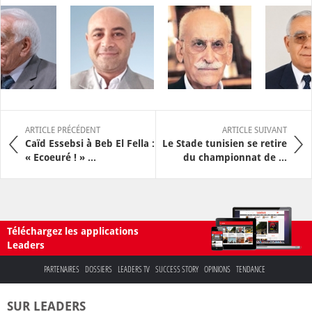
ARTICLE PRÉCÉDENT
ARTICLE SUIVANT
Caïd Essebsi à Beb El Fella :
Le Stade tunisien se retire
« Ecoeuré ! » ...
du championnat de ...
Téléchargez les applications
Leaders
PARTENAIRES
DOSSIERS
LEADERS TV
SUCCESS STORY
OPINIONS
TENDANCE
SUR LEADERS