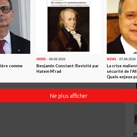
TWEETER
ABONNEZ-VOUS
R CET ARTICLE
4
Commentaires
NEWS
- 08.08.2026
NEWS
- 07.08.2026
Commenter
ntière comme
Benjamin Constant: Revisité par
La crise malien
Hatem M’rad
sécurité de l'A
Quels enjeux po
Ne plus afficher