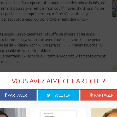
le moins cher. Sa surprise fut grande au vu des prix affichés, de
mment pourrais-je remplir mon couffin avec dix dinars ?», se
ait part de sa compréhension, même s’il ajoute : « Je
 par rapport à ceux qui sont totalement démunis. »
Essebsi, un sexagénaire, étouffe sa misère et lui lance : «
: « Comment ça va mieux avec tout ce je vois ? Je ne peux
e lui dit « Rabby Yehhik, Sidi Erraies ! ». « Yhheni louèche, lui
 incapable de vous être utile. »
 Lamentable ! » lâchera-t-il, tant la propreté y fait totalement
 malade ! »
VOUS AVEZ AIMÉ CET ARTICLE ?
n ami
Imprimer
PARTAGER
TWEETER
PARTAGER
 ? PARTAGEZ-LE AVEC VOS AMIS !