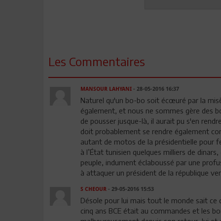
Les Commentaires
MANSOUR LAHYANI
- 28-05-2016 16:37
Naturel qu'un bo-bo soit écœuré par la misè
également, et nous ne sommes gère des bo-b
de pousser jusque-là, il aurait pu s'en ren
doit probablement se rendre également comp
autant de motos de la présidentielle pour fend
à l’État tunisien quelques milliers de dinars
peuple, indument éclaboussé par une profus
à attaquer un président de la république ven
S CHEOUR
- 29-05-2016 15:53
Désole pour lui mais tout le monde sait ce q
cinq ans BCE était au commandes et les bon
malheureusement depuis son retour ,lui et s