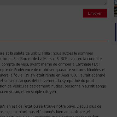
Envoyer
re et la saleté de Bab El Falla : nous autres le sommes
o de Sidi Bou et de La Marsa ! Si BCE avait eu la curiosité
dre compte de visu, avant même de grimper à Carthage ! Et il
te de l'indécence de mobiliser quarante voitures blindées et
re la foule : s'il s'y était rendu en Audi 100, il aurait épargné
, et se serait acquis définitivement la sympathie du petit
ion de véhicules décidément inutiles, personne n'aurait songé
u en voisin, et en simple citoyen...
u'il en est de l’état ou se trouve notre pays. Depuis plus de
s signaux n'ont pas été donnés bien au contraire ,et
on parti ,tous deux gagnants des élections n'ont rien fait