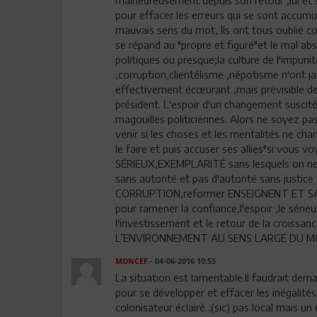
pour effacer les erreurs qui se sont accumulé
mauvais sens du mot, Ils ont tous oublié co
se répand au "propre et figuré"et le mal ab
politiques ou presque;la culture de l'impuni
,corruption,clientélisme ,népotisme n'ont j
effectivement écœurant ,mais prévisible d
président. L'espoir d'un changement suscité
magouilles politiciennes. Alors ne soyez pa
venir si les choses et les mentalités ne chan
le faire et puis accuser ses allies"si vous 
SÉRIEUX,EXEMPLARITÉ sans lesquels on ne 
sans autorité et pas d'autorité sans just
CORRUPTION,reformer ENSEIGNENT ET SAN
pour ramener la confiance,l'espoir ,le sérieu
l'investissement et le retour de la cro
L’ENVIRONNEMENT AU SENS LARGE DU MOT.bi
MONCEF
- 04-06-2016 10:53
La situation est lamentable.Il faudrait de
pour se développer et effacer les inégalités
colonisateur éclairé...(sic) pas local mais u