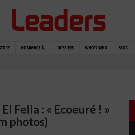
STORY
HOMMAGE À..
DOSSIERS
WHO'S WHO
BLOG
El Fella : « Ecoeuré ! »
m photos)