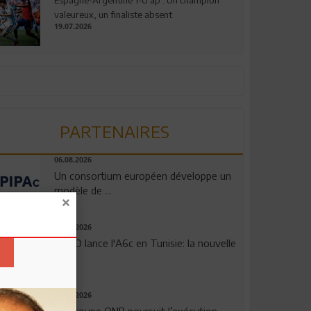
valeureux, un finaliste absent
19.07.2026
PARTENAIRES
06.08.2026
Un consortium européen développe un
modèle de ...
04.08.2026
OPPO lance l'A6c en Tunisie: la nouvelle
...
29.07.2026
Le Groupe QNB poursuit l’exécution