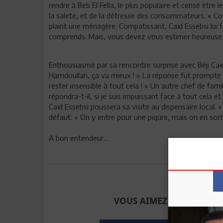
rendre à Beb El Fella, le plus populaire et censé être 
la saleté, et de la détresse des consommateurs. « Co
plaint une ménagère. Compatissant, Caïd Essebsi lui f
comprends. Mais, vous devez vous estimer heureuse,
Enthousiasmé par sa rencontre surprise avec Béji Caïd 
Hamdoullah, ça va mieux ! » La réponse fut prompte 
rester insensible à tout cela ! » Un autre chef de famill
répondra-t-il, si je suis impuissant face à tout cela et
Caïd Essebsi poussera sa visite au dispensaire local. «
défaut. « On y entre pour une piqûre, mais on en sort
A bon entendeur...
Envoyer à u
VOUS AIMEZ CET ARTICLE