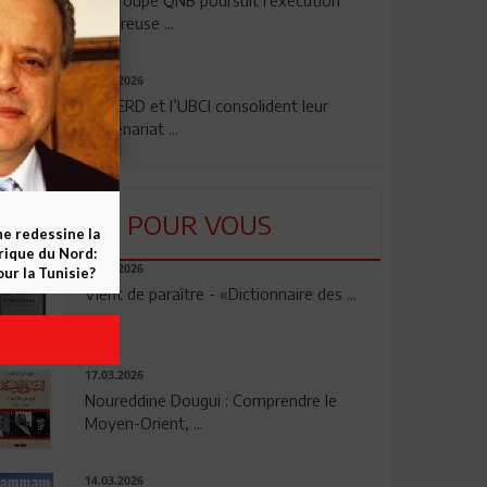
rigoureuse ...
24.07.2026
La BERD et l’UBCI consolident leur
partenariat ...
LU POUR VOUS
ne redessine la
frique du Nord:
23.04.2026
ur la Tunisie?
Vient de paraître - «Dictionnaire des ...
17.03.2026
Noureddine Dougui : Comprendre le
Moyen-Orient, ...
14.03.2026