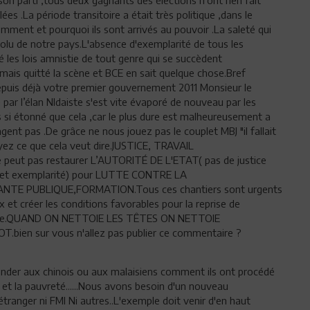
es .La période transitoire a était très politique ,dans le
mment et pourquoi ils sont arrivés au pouvoir .La saleté qui
solu de notre pays.L'absence d'exemplarité de tous les
té les lois amnistie de tout genre qui se succèdent
amais quitté la scène et BCE en sait quelque chose.Bref
epuis déjà votre premier gouvernement 2011 Monsieur le
 par l’élan NIdaiste s'est vite évaporé de nouveau par les
s si étonné que cela ,car le plus dure est malheureusement a
gent pas .De grâce ne nous jouez pas le couplet MBJ "il fallait
voyez ce que cela veut dire.JUSTICE, TRAVAIL
peut pas restaurer L’AUTORITÉ DE L'ETAT( pas de justice
ice et exemplarité) pour LUTTE CONTRE LA
TE PUBLIQUE,FORMATION.Tous ces chantiers sont urgents
x et créer les conditions favorables pour la reprise de
issance.QUAND ON NETTOIE LES TÊTES ON NETTOIE
en sur vous n'allez pas publier ce commentaire ?
mander aux chinois ou aux malaisiens comment ils ont procédé
 et la pauvreté......Nous avons besoin d'un nouveau
n étranger ni FMI Ni autres..L'exemple doit venir d'en haut