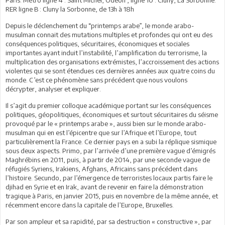
RER ligne B : Cluny la Sorbonne, de 13h à 18h
Depuis le déclenchement du “printemps arabe”, le monde arabo-
musulman connait des mutations multiples et profondes qui ont eu des
conséquences politiques, sécuritaires, économiques et sociales
importantes ayant induit l’instabilité, l’amplification du terrorisme, la
multiplication des organisations extrémistes, l’accroissement des actions
violentes qui se sont étendues ces dernières années aux quatre coins du
monde. C’est ce phénomène sans précédent que nous voulons
décrypter, analyser et expliquer.
Il s’agit du premier colloque académique portant sur les conséquences
politiques, géopolitiques, économiques et surtout sécuritaires du séisme
provoqué par le « printemps arabe », aussi bien sur le monde arabo-
musulman qui en est l’épicentre que sur l’Afrique et l’Europe, tout
particulièrement la France. Ce dernier pays en a subi la réplique sismique
sous deux aspects. Primo, par l’arrivée d’une première vague d’émigrés
Maghrébins en 2011, puis, à partir de 2014, par une seconde vague de
réfugiés Syriens, Irakiens, Afghans, Africains sans précédent dans
l’histoire. Secundo, par l’émergence de terroristes locaux partis faire le
djihad en Syrie et en Irak, avant de revenir en faire la démonstration
tragique à Paris, en janvier 2015, puis en novembre de la même année, et
récemment encore dans la capitale de l’Europe, Bruxelles.
Par son ampleur et sa rapidité, par sa destruction « constructive », par