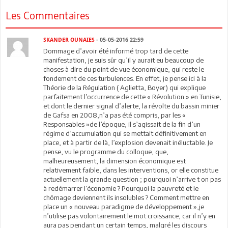
Les Commentaires
SKANDER OUNAIES
- 05-05-2016 22:59
Dommage d’avoir été informé trop tard de cette
manifestation, je suis sûr qu’il y aurait eu beaucoup de
choses à dire du point de vue économique, qui reste le
fondement de ces turbulences. En effet, je pense ici à la
Théorie de la Régulation ( Aglietta, Boyer) qui explique
parfaitement l’occurrence de cette « Révolution » en Tunisie,
et dont le dernier signal d’alerte, la révolte du bassin minier
de Gafsa en 2008,n’a pas été compris, par les «
Responsables »de l’époque, il s’agissait de la fin d’un
régime d’accumulation qui se mettait définitivement en
place, et à partir de là, l’explosion devenait inéluctable. Je
pense, vu le programme du colloque, que,
malheureusement, la dimension économique est
relativement faible, dans les interventions, or elle constitue
actuellement la grande question ; pourquoi n’arrive t on pas
à redémarrer l’économie ? Pourquoi la pauvreté et le
chômage deviennent ils insolubles ? Comment mettre en
place un « nouveau paradigme de développement »,je
n’utilise pas volontairement le mot croissance, car il n’y en
aura pas pendant un certain temps, malgré les discours