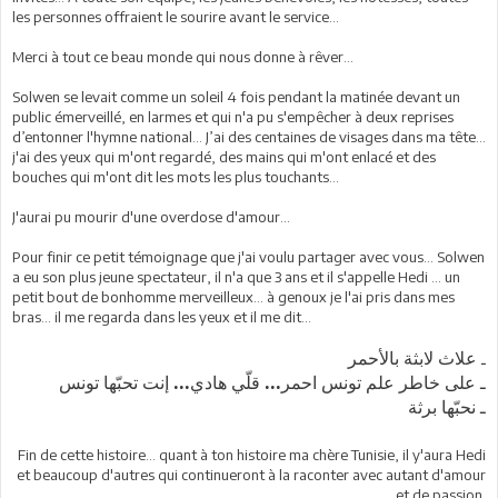
les personnes offraient le sourire avant le service...
Merci à tout ce beau monde qui nous donne à rêver...
Solwen se levait comme un soleil 4 fois pendant la matinée devant un
public émerveillé, en larmes et qui n'a pu s'empêcher à deux reprises
d’entonner l'hymne national... J’ai des centaines de visages dans ma tête...
j'ai des yeux qui m'ont regardé, des mains qui m'ont enlacé et des
bouches qui m'ont dit les mots les plus touchants...
J'aurai pu mourir d'une overdose d'amour...
Pour finir ce petit témoignage que j'ai voulu partager avec vous... Solwen
a eu son plus jeune spectateur, il n'a que 3 ans et il s'appelle Hedi ... un
petit bout de bonhomme merveilleux... à genoux je l'ai pris dans mes
bras... il me regarda dans les yeux et il me dit...
علاث لابثة بالأحمر
ـ
ـ على خاطر علم تونس احمر... قلّي هادي... إنت تحبّها تونس
ـ نحبّها برثة
Fin de cette histoire... quant à ton histoire ma chère Tunisie, il y'aura Hedi
et beaucoup d'autres qui continueront à la raconter avec autant d'amour
et de passion.