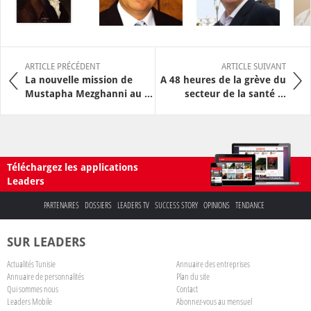
ARTICLE PRÉCÉDENT
ARTICLE SUIVANT
La nouvelle mission de
A 48 heures de la grève du
Mustapha Mezghanni au ...
secteur de la santé ...
Téléchargez les applications
Leaders
PARTENAIRES
DOSSIERS
LEADERS TV
SUCCESS STORY
OPINIONS
TENDANCE
SUR LEADERS
Actualités Tunisie
Annuaire des entreprises
Annuaire de personnalités
Plan du site
Qui sommes nous
Contact
Leaders Mobile
Abonnez-vous au mensuel