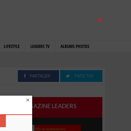
LIFESTYLE
LEADERS TV
ALBUMS PHOTOS
PARTAGER
TWEETER
MAGAZINE LEADERS