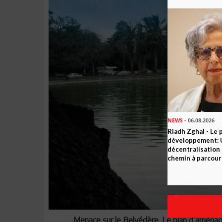
NEWS
- 06.08.2026
Riadh Zghal - Le 
développement: U
décentralisation 
chemin à parcour
Menace sur le Belvédère. Le plan d’aména