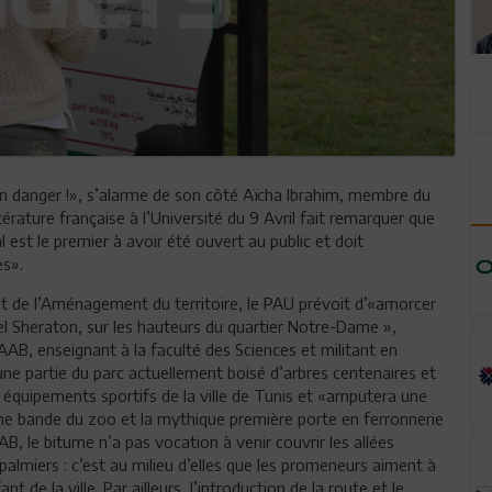
en danger !», s’alarme de son côté Aïcha Ibrahim, membre du
térature française à l’Université du 9 Avril fait remarquer que
 est le premier à avoir été ouvert au public et doit
es».
 et de l’Aménagement du territoire, le PAU prévoit d’«amorcer
tel Sheraton, sur les hauteurs du quartier Notre-Dame »,
AB, enseignant à la faculté des Sciences et militant en
e partie du parc actuellement boisé d’arbres centenaires et
s équipements sportifs de la ville de Tunis et «amputera une
. Une bande du zoo et la mythique première porte en ferronnerie
B, le bitume n’a pas vocation à venir couvrir les allées
 palmiers : c’est au milieu d’elles que les promeneurs aiment à
de la ville. Par ailleurs, l’introduction de la route et le