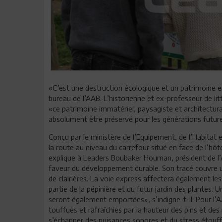
«C’est une destruction écologique et un patrimoine 
bureau de l’AAB. L’historienne et ex-professeur de lit
«ce patrimoine immatériel, paysagiste et architectural
absolument être préservé pour les générations futur
Conçu par le ministère de l’Equipement, de l’Habitat
la route au niveau du carrefour situé en face de l’hô
explique à Leaders Boubaker Houman, président de l’A
faveur du développement durable. Son tracé couvre un
de clairières. La voie express affectera également le
partie de la pépinière et du futur jardin des plantes
seront également emportées», s’indigne-t-il. Pour l’AA
touffues et rafraîchies par la hauteur des pins et des
s’échapper des nuisances sonores et du stress étouffant 