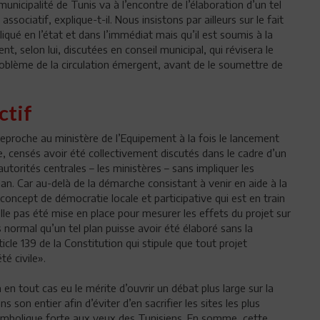
a municipalité de Tunis va à l’encontre de l’élaboration d’un tel
ociatif, explique-t-il. Nous insistons par ailleurs sur le fait
iqué en l’état et dans l’immédiat mais qu’il est soumis à la
nt, selon lui, discutées en conseil municipal, qui révisera le
 problème de la circulation émergent, avant de le soumettre de
ctif
 reproche au ministère de l’Equipement à la fois le lancement
te, censés avoir été collectivement discutés dans le cadre d’un
utorités centrales – les ministères – sans impliquer les
an. Car au-delà de la démarche consistant à venir en aide à la
 concept de démocratie locale et participative qui est en train
le pas été mise en place pour mesurer les effets du projet sur
 normal qu’un tel plan puisse avoir été élaboré sans la
ticle 139 de la Constitution qui stipule que tout projet
é civile».
en tout cas eu le mérite d’ouvrir un débat plus large sur la
 son entier afin d’éviter d’en sacrifier les sites les plus
symbolique forte aux yeux des Tunisiens. En somme, cette