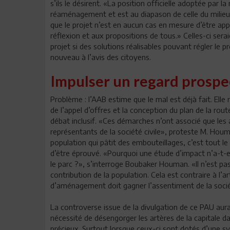
s’ils le désirent. «La position officielle adoptée par l
réaménagement et est au diapason de celle du milieu ass
que le projet n’est en aucun cas en mesure d’être appl
réflexion et aux propositions de tous.» Celles-ci seraie
projet si des solutions réalisables pouvant régler le
nouveau à l’avis des citoyens.
Impulser un regard prospe
Problème : l’AAB estime que le mal est déjà fait. Elle
de l’appel d’offres et la conception du plan de la rou
débat inclusif. «Ces démarches n’ont associé que les a
représentants de la société civile», proteste M. Houm
population qui pâtit des embouteillages, c’est tout le
d’être éprouvé. «Pourquoi une étude d’impact n’a-t-el
le parc ?», s’interroge Boubaker Houman. «Il n’est pas
contribution de la population. Cela est contraire à l’ar
d’aménagement doit gagner l’assentiment de la sociét
La controverse issue de la divulgation de ce PAU aura 
nécessité de désengorger les artères de la capitale dans
précieux. Surtout lorsque ceux-ci sont dotés d’une 