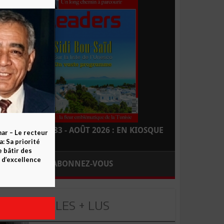
LEADERS N° 183 - AOÛT 2026 : EN KIOSQUE
ar – Le recteur
 Sa priorité
e bâtir des
d’excellence
ABONNEZ-VOUS
LES + LUS