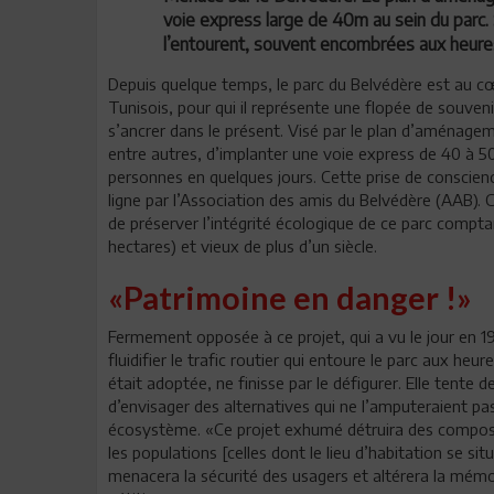
voie express large de 40m au sein du parc. Son
l’entourent, souvent encombrées aux heure
Depuis quelque temps, le parc du Belvédère est au cœ
Tunisois, pour qui il représente une flopée de souveni
s’ancrer dans le présent. Visé par le plan d’aménage
entre autres, d’implanter une voie express de 40 à 50
personnes en quelques jours. Cette prise de conscience
ligne par l’Association des amis du Belvédère (AAB). Ce
de préserver l’intégrité écologique de ce parc comptan
hectares) et vieux de plus d’un siècle.
«Patrimoine en danger !»
Fermement opposée à ce projet, qui a vu le jour en 198
fluidifier le trafic routier qui entoure le parc aux heure
était adoptée, ne finisse par le défigurer. Elle tente 
d’envisager des alternatives qui ne l’amputeraient pa
écosystème. «Ce projet exhumé détruira des composan
les populations [celles dont le lieu d’habitation se si
menacera la sécurité des usagers et altérera la mémoir