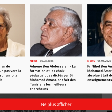
NEWS
- 05.08.2026
NEWS
- 05.08.2026
plan de
Adnene Ben Abdesselem - La
Pr Nihel Ben Am
n pas vers la
formation et les choix
Mohamed Amara:
sur un long
pédagogiques dictés par Si
absolue était d
ir
Mohamed Amara, ont fait des
enseignements 
Tunisiens les meilleurs
chercheurs
Ne plus afficher
gement urbain de la commune de Tunis prévoit une