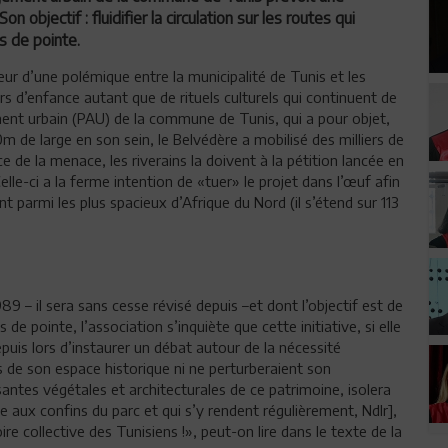
 objectif : fluidifier la circulation sur les routes qui
s de pointe.
ur d’une polémique entre la municipalité de Tunis et les
rs d’enfance autant que de rituels culturels qui continuent de
ment urbain (PAU) de la commune de Tunis, qui a pour objet,
m de large en son sein, le Belvédère a mobilisé des milliers de
 de la menace, les riverains la doivent à la pétition lancée en
lle-ci a la ferme intention de «tuer» le projet dans l’œuf afin
t parmi les plus spacieux d’Afrique du Nord (il s’étend sur 113
9 – il sera sans cesse révisé depuis –et dont l’objectif est de
s de pointe, l’association s’inquiète que cette initiative, si elle
depuis lors d’instaurer un débat autour de la nécessité
s de son espace historique ni ne perturberaient son
tes végétales et architecturales de ce patrimoine, isolera
tue aux confins du parc et qui s’y rendent régulièrement, Ndlr],
e collective des Tunisiens !», peut-on lire dans le texte de la