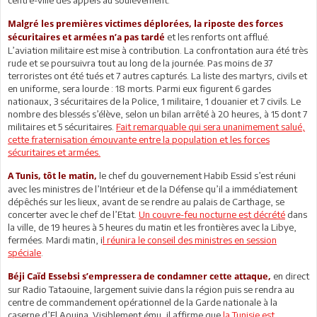
Malgré les premières victimes déplorées, la riposte des forces
et les renforts ont afflué.
sécuritaires et armées n’a pas tardé
L’aviation militaire est mise à contribution. La confrontation aura été très
rude et se poursuivra tout au long de la journée. Pas moins de 37
terroristes ont été tués et 7 autres capturés. La liste des martyrs, civils et
en uniforme, sera lourde : 18 morts. Parmi eux figurent 6 gardes
nationaux, 3 sécuritaires de la Police, 1 militaire, 1 douanier et 7 civils. Le
nombre des blessés s’élève, selon un bilan arrêté à 20 heures, à 15 dont 7
militaires et 5 sécuritaires.
Fait remarquable qui sera unanimement salué,
cette fraternisation émouvante entre la population et les forces
sécuritaires et armées.
le chef du gouvernement Habib Essid s’est réuni
A Tunis, tôt le matin,
avec les ministres de l’Intérieur et de la Défense qu’il a immédiatement
dépêchés sur les lieux, avant de se rendre au palais de Carthage, se
concerter avec le chef de l’Etat.
Un couvre-feu nocturne est décrété
dans
la ville, de 19 heures à 5 heures du matin et les frontières avec la Libye,
fermées. Mardi matin, i
l réunira le conseil des ministres en session
spéciale
.
en direct
Béji Caïd Essebsi s’empressera de condamner cette attaque,
sur Radio Tataouine, largement suivie dans la région puis se rendra au
centre de commandement opérationnel de la Garde nationale à la
caserne d’El Aouina. Visiblement ému, il affirme que
la Tunisie est