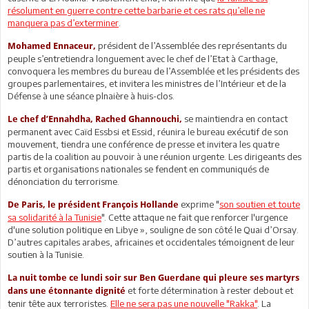
résolument en guerre contre cette barbarie et ces rats qu’elle ne
manquera pas d’exterminer
.
président de l’Assemblée des représentants du
Mohamed Ennaceur,
peuple s’entretiendra longuement avec le chef de l’Etat à Carthage,
convoquera les membres du bureau de l’Assemblée et les présidents des
groupes parlementaires, et invitera les ministres de l’Intérieur et de la
Défense à une séance plnaière à huis-clos.
se maintiendra en contact
Le chef d’Ennahdha, Rached Ghannouchi,
permanent avec Caïd Essbsi et Essid, réunira le bureau exécutif de son
mouvement, tiendra une conférence de presse et invitera les quatre
partis de la coalition au pouvoir à une réunion urgente. Les dirigeants des
partis et organisations nationales se fendent en communiqués de
dénonciation du terrorisme.
exprime "
son soutien et toute
De Paris, le président François Hollande
sa solidarité à la Tunisie
". Cette attaque ne fait que renforcer l'urgence
d'une solution politique en Libye », souligne de son côté le Quai d’Orsay.
D’autres capitales arabes, africaines et occidentales témoignent de leur
soutien à la Tunisie.
La nuit tombe ce lundi soir sur Ben Guerdane qui pleure ses martyrs
et forte détermination à rester debout et
dans une étonnante dignité
tenir tête aux terroristes.
Elle ne sera pas une nouvelle "Rakka"
. La