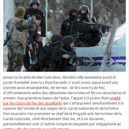
Jamais la localité de Ben Guerdane, dernière ville tunisienne avant le
poste frontalier avec la Libye Ras Jedir n’avait connu auparavant une
journée aussi ensanglantée, de terreur, de tirs nourris de feu,
d’affrontements entre des dijhadistes terroristes et forces sécuritaires et
armées. Aux premières lueurs de l’aube, l’appel à la prière était
souillé
par les coups de feu des assaillants
qui s’attaquaient simultanément à la
caserne de l’armée et aux sièges de la Garde nationale et de la Police.
Des assassins s’en prenaient au chef de la brigade anti-terrorisme de la
Garde nationale, ciblé directement chez-lui, et à un douanier,
personnellement visé. D’autres complices lançaient par mégaphone au
centre-ville des appels au soulèvement.