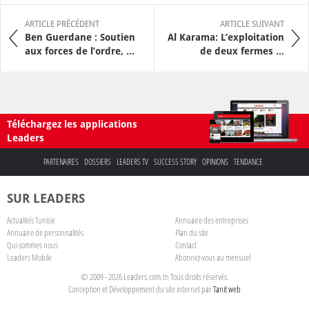
ARTICLE PRÉCÉDENT
ARTICLE SUIVANT
Ben Guerdane : Soutien
Al Karama: L’exploitation
aux forces de l’ordre, ...
de deux fermes ...
Téléchargez les applications
Leaders
PARTENAIRES
DOSSIERS
LEADERS TV
SUCCESS STORY
OPINIONS
TENDANCE
SUR LEADERS
Actualités Tunisie
Annuaire des entreprises
Annuaire de personnalités
Plan du site
Qui sommes nous
Contact
Leaders Mobile
Abonnez-vous au mensuel
© 2009 - 2026 Leaders.com.tn Tous droits réservés.
Conception et Développement du site internet par
Tanit web