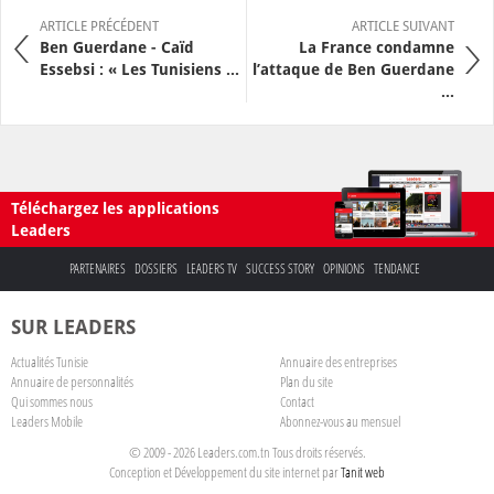
ARTICLE PRÉCÉDENT
ARTICLE SUIVANT
Ben Guerdane - Caïd
La France condamne
Essebsi : « Les Tunisiens ...
l’attaque de Ben Guerdane
...
Téléchargez les applications
Leaders
PARTENAIRES
DOSSIERS
LEADERS TV
SUCCESS STORY
OPINIONS
TENDANCE
SUR LEADERS
Actualités Tunisie
Annuaire des entreprises
Annuaire de personnalités
Plan du site
Qui sommes nous
Contact
Leaders Mobile
Abonnez-vous au mensuel
© 2009 - 2026 Leaders.com.tn Tous droits réservés.
Conception et Développement du site internet par
Tanit web