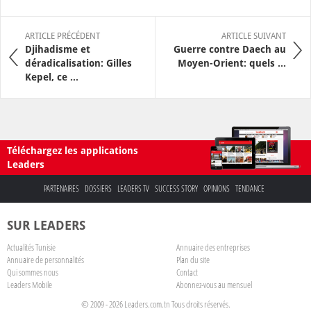
ARTICLE PRÉCÉDENT
ARTICLE SUIVANT
Djihadisme et
Guerre contre Daech au
déradicalisation: Gilles
Moyen-Orient: quels ...
Kepel, ce ...
Téléchargez les applications
Leaders
PARTENAIRES
DOSSIERS
LEADERS TV
SUCCESS STORY
OPINIONS
TENDANCE
SUR LEADERS
Actualités Tunisie
Annuaire des entreprises
Annuaire de personnalités
Plan du site
Qui sommes nous
Contact
Leaders Mobile
Abonnez-vous au mensuel
© 2009 - 2026 Leaders.com.tn Tous droits réservés.