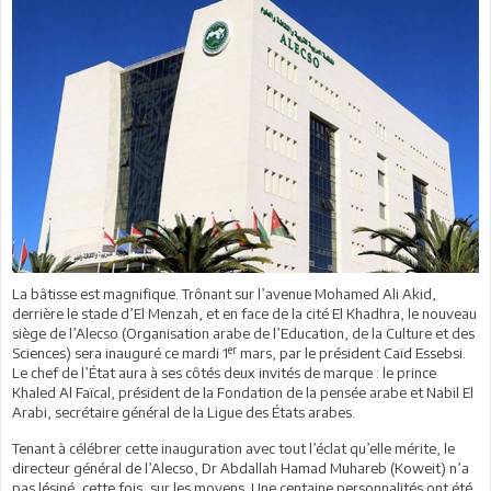
La bâtisse est magnifique. Trônant sur l’avenue Mohamed Ali Akid,
derrière le stade d’El Menzah, et en face de la cité El Khadhra, le nouveau
siège de
l’Alecso (Organisation arabe de l’Education, de la Culture et des
er
Sciences) sera inauguré ce mardi 1
mars, par le président Caïd Essebsi.
Le chef de l’État aura à ses côtés deux invités de marque : le prince
Khaled Al Faïcal, président de la Fondation de la pensée arabe et Nabil El
Arabi, secrétaire général de la Ligue des États arabes.
Tenant à célébrer cette inauguration avec tout l’éclat qu’elle mérite, le
directeur général de l’Alecso, Dr Abdallah Hamad Muhareb (Koweit) n’a
pas lésiné, cette fois, sur les moyens. Une centaine personnalités ont été