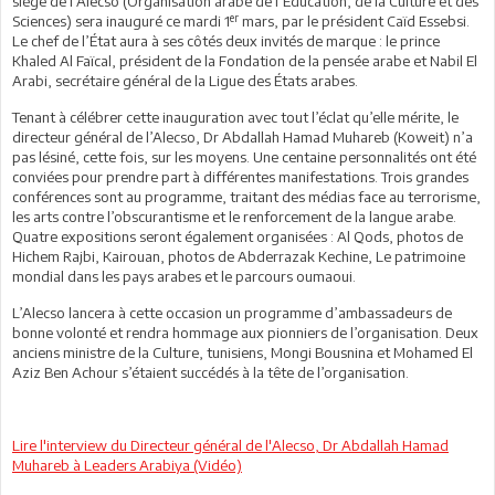
siège de
l’Alecso (Organisation arabe de l’Education, de la Culture et des
er
Sciences) sera inauguré ce mardi 1
mars, par le président Caïd Essebsi.
Le chef de l’État aura à ses côtés deux invités de marque : le prince
Khaled Al Faïcal, président de la Fondation de la pensée arabe et Nabil El
Arabi, secrétaire général de la Ligue des États arabes.
Tenant à célébrer cette inauguration avec tout l’éclat qu’elle mérite, le
directeur général de l’Alecso, Dr Abdallah Hamad Muhareb (Koweit) n’a
pas lésiné, cette fois, sur les moyens. Une centaine personnalités ont été
conviées pour prendre part à différentes manifestations. Trois grandes
conférences sont au programme, traitant des médias face au terrorisme,
les arts contre l’obscurantisme et le renforcement de la langue arabe.
Quatre expositions seront également organisées : Al Qods, photos de
Hichem Rajbi, Kairouan, photos de Abderrazak Kechine, Le patrimoine
mondial dans les pays arabes et le parcours oumaoui.
L’Alecso lancera à cette occasion un programme d’ambassadeurs de
bonne volonté et rendra hommage aux pionniers de l’organisation. Deux
anciens ministre de la Culture, tunisiens, Mongi Bousnina et Mohamed El
Aziz Ben Achour s’étaient succédés à la tête de l’organisation.
Lire l'interview du Directeur général de l'Alecso, Dr Abdallah Hamad
Muhareb à Leaders Arabiya (Vidéo)