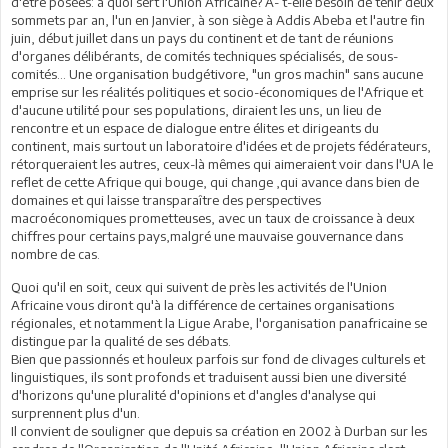
d'être posées: à quoi sert l'Union Africaine? A- t-elle besoin de tenir deux
sommets par an, l'un en Janvier, à son siège à Addis Abeba et l'autre fin
juin, début juillet dans un pays du continent et de tant de réunions
d'organes délibérants, de comités techniques spécialisés, de sous-
comités... Une organisation budgétivore, "un gros machin" sans aucune
emprise sur les réalités politiques et socio-économiques de l'Afrique et
d'aucune utilité pour ses populations, diraient les uns, un lieu de
rencontre et un espace de dialogue entre élites et dirigeants du
continent, mais surtout un laboratoire d'idées et de projets fédérateurs,
rétorqueraient les autres, ceux-là mêmes qui aimeraient voir dans l'UA le
reflet de cette Afrique qui bouge, qui change ,qui avance dans bien de
domaines et qui laisse transparaître des perspectives
macroéconomiques prometteuses, avec un taux de croissance à deux
chiffres pour certains pays,malgré une mauvaise gouvernance dans
nombre de cas.
Quoi qu'il en soit, ceux qui suivent de près les activités de l'Union
Africaine vous diront qu'à la différence de certaines organisations
régionales, et notamment la Ligue Arabe, l'organisation panafricaine se
distingue par la qualité de ses débats.
Bien que passionnés et houleux parfois sur fond de clivages culturels et
linguistiques, ils sont profonds et traduisent aussi bien une diversité
d'horizons qu'une pluralité d'opinions et d'angles d'analyse qui
surprennent plus d'un.
Il convient de souligner que depuis sa création en 2002 à Durban sur les