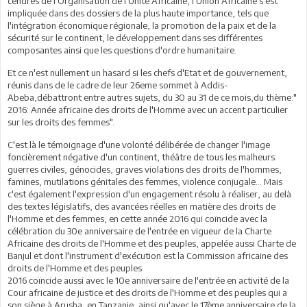
cendres de l'Organisation de l'Unité Africaine, l'Union Africaine s'est
impliquée dans des dossiers de la plus haute importance, tels que
l'intégration économique régionale, la promotion de la paix et de la
sécurité sur le continent, le développement dans ses différentes
composantes ainsi que les questions d'ordre humanitaire.
Et ce n'est nullement un hasard si les chefs d'Etat et de gouvernement,
réunis dans de le cadre de leur 26eme sommet à Addis-
Abeba,débattront entre autres sujets, du 30 au 31 de ce mois,du thème:"
2016: Année africaine des droits de l'Homme avec un accent particulier
sur les droits des femmes".
C'est là le témoignage d'une volonté délibérée de changer l'image
foncièrement négative d'un continent, théâtre de tous les malheurs:
guerres civiles, génocides, graves violations des droits de l'hommes,
famines, mutilations génitales des femmes, violence conjugale... Mais
c'est également l'expression d'un engagement résolu à réaliser, au delà
des textes législatifs, des avancées réelles en matière des droits de
l'Homme et des femmes, en cette année 2016 qui coïncide avec la
célébration du 30e anniversaire de l'entrée en vigueur de la Charte
Africaine des droits de l'Homme et des peuples, appelée aussi Charte de
Banjul et dont l'instrument d'exécution est la Commission africaine des
droits de l'Homme et des peuples.
2016 coïncide aussi avec le 10e anniversaire de l'entrée en activité de la
Cour africaine de justice et des droits de l'Homme et des peuples qui a
son siège à Arusha, en Tanzanie, ainsi qu'avec le 17ème anniversaire de la