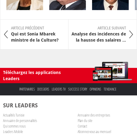
ARTICLE PRÉCÉDENT
ARTICLE SUIVANT
Qui est Sonia Mbarek
Analyse des incidences de
ministre de la Culture?
la hausse des salaires ...
Téléchargez les applications
Leaders
PARTENAIRES
DOSSIERS
LEADERS TV
SUCCESS STORY
OPINIONS
TENDANCE
SUR LEADERS
Actualités Tunisie
Annuaire des entreprises
Annuaire de personnalités
Plan du site
Qui sommes nous
Contact
Leaders Mobile
Abonnez-vous au mensuel