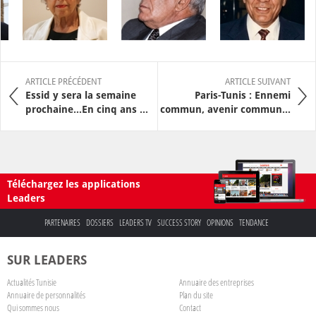
ARTICLE PRÉCÉDENT
ARTICLE SUIVANT
Essid y sera la semaine
Paris-Tunis : Ennemi
prochaine...En cinq ans ...
commun, avenir commun…
Téléchargez les applications
Leaders
PARTENAIRES
DOSSIERS
LEADERS TV
SUCCESS STORY
OPINIONS
TENDANCE
SUR LEADERS
Actualités Tunisie
Annuaire des entreprises
Annuaire de personnalités
Plan du site
Qui sommes nous
Contact