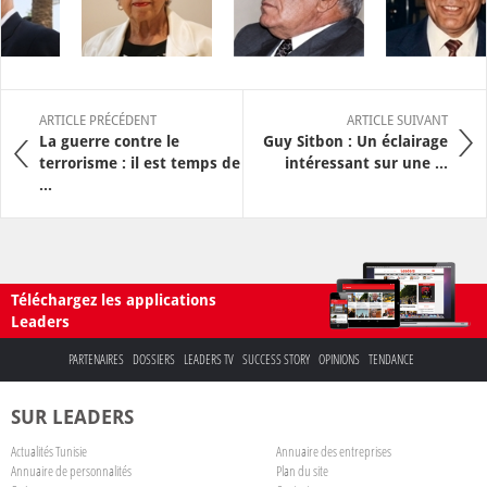
ARTICLE PRÉCÉDENT
ARTICLE SUIVANT
La guerre contre le
Guy Sitbon : Un éclairage
terrorisme : il est temps de
intéressant sur une ...
...
Téléchargez les applications
Leaders
PARTENAIRES
DOSSIERS
LEADERS TV
SUCCESS STORY
OPINIONS
TENDANCE
SUR LEADERS
Actualités Tunisie
Annuaire des entreprises
Annuaire de personnalités
Plan du site