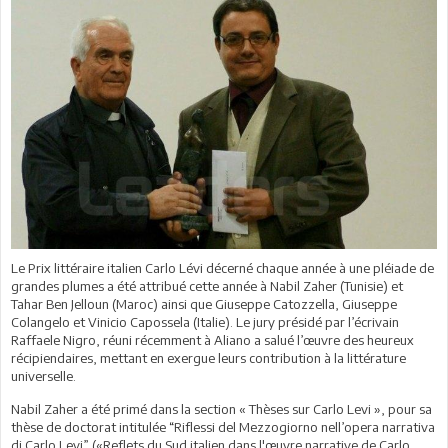
Le Prix littéraire italien Carlo Lévi décerné chaque année à une pléiade de
grandes plumes a été attribué cette année à Nabil Zaher (Tunisie) et
Tahar Ben Jelloun (Maroc) ainsi que Giuseppe Catozzella, Giuseppe
Colangelo et Vinicio Capossela (Italie). Le jury présidé par l’écrivain
Raffaele Nigro, réuni récemment à Aliano a salué l’œuvre des heureux
récipiendaires, mettant en exergue leurs contribution à la littérature
universelle.
Nabil Zaher a été primé dans la section « Thèses sur Carlo Levi », pour sa
thèse de doctorat intitulée “Riflessi del Mezzogiorno nell’opera narrativa
di Carlo Levi” («Reflets du Sud italien dans l'œuvre narrative de Carlo