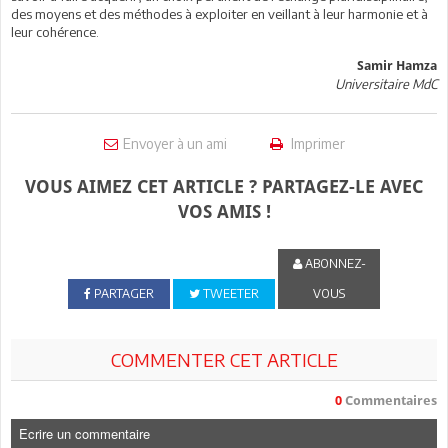
des moyens et des méthodes à exploiter en veillant à leur harmonie et à
leur cohérence.
Samir Hamza
Universitaire MdC
Envoyer à un ami
Imprimer
VOUS AIMEZ CET ARTICLE ? PARTAGEZ-LE AVEC
VOS AMIS !
ABONNEZ-
PARTAGER
TWEETER
VOUS
COMMENTER CET ARTICLE
0
Commentaires
Ecrire un commentaire