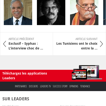
ARTICLE PRÉCÉDENT
ARTICLE SUIVANT
Exclusif – Syphax :
Les Tunisiens ont le choix
L’interview choc de ...
entre la ...
Téléchargez les applications
Leaders
PARTENAIRES
DOSSIERS
LEADERS TV
SUCCESS STORY
OPINIONS
TENDANCE
SUR LEADERS