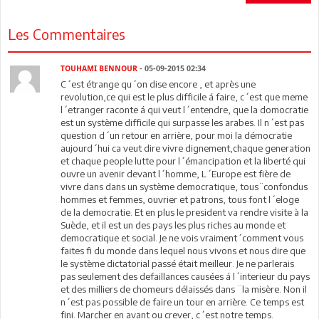
Les Commentaires
TOUHAMI BENNOUR
- 05-09-2015 02:34
C´est étrange qu´on dise encore , et après une
revolution,ce qui est le plus difficile á faire, c´est que meme
l´etranger raconte á qui veut l´entendre, que la domocratie
est un système difficile qui surpasse les arabes. Il n´est pas
question d´un retour en arrière, pour moi la démocratie
aujourd´hui ca veut dire vivre dignement,chaque generation
et chaque people lutte pour l´émancipation et la liberté qui
ouvre un avenir devant l´homme, L´Europe est fière de
vivre dans dans un système democratique, tous¨confondus
hommes et femmes, ouvrier et patrons, tous font l´eloge
de la democratie. Et en plus le president va rendre visite à la
Suède, et il est un des pays les plus riches au monde et
democratique et social. Je ne vois vraiment´comment vous
faites fi du monde dans lequel nous vivons et nous dire que
le système dictatorial passé était meilleur. Je ne parlerais
pas seulement des defaillances causées á l´interieur du pays
et des milliers de chomeurs délaissés dans ¨la misère. Non il
n´est pas possible de faire un tour en arrière. Ce temps est
fini. Marcher en avant ou crever, c´est notre temps.