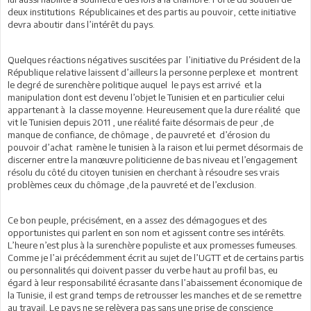
deux institutions Républicaines et des partis au pouvoir, cette initiative
devra aboutir dans l’intérêt du pays.
Quelques réactions négatives suscitées par l’initiative du Président de la
République relative laissent d’ailleurs la personne perplexe et montrent
le degré de surenchère politique auquel le pays est arrivé et la
manipulation dont est devenu l’objet le Tunisien et en particulier celui
appartenant à la classe moyenne. Heureusement que la dure réalité que
vit le Tunisien depuis 2011 , une réalité faite désormais de peur ,de
manque de confiance, de chômage , de pauvreté et d’érosion du
pouvoir d’achat ramène le tunisien à la raison et lui permet désormais de
discerner entre la manœuvre politicienne de bas niveau et l’engagement
résolu du côté du citoyen tunisien en cherchant à résoudre ses vrais
problèmes ceux du chômage ,de la pauvreté et de l’exclusion.
Ce bon peuple, précisément, en a assez des démagogues et des
opportunistes qui parlent en son nom et agissent contre ses intérêts.
L’heure n’est plus à la surenchère populiste et aux promesses fumeuses.
Comme je l’ai précédemment écrit au sujet de l’UGTT et de certains partis
ou personnalités qui doivent passer du verbe haut au profil bas, eu
égard à leur responsabilité écrasante dans l’abaissement économique de
la Tunisie, il est grand temps de retrousser les manches et de se remettre
au travail. Le pays ne se relèvera pas sans une prise de conscience