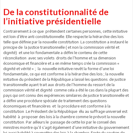
De la constitutionnalité de
l’initiative présidentielle
Contrairement à ce que prétendent certaines personnes, cette initiative
est loin d’être anti constitutionnelle. Elle respecte la hiérarchie des lois
telle que définie par la nouvelle constitution .La constitution a instauré le
principe de la Justice transitionnelle ( et non la commission vérité et
dignité) et une loi fondamentale a défini le contenu de cette
réconciliation avec ses volets droits de l’homme et sa dimension
économique et financière et a en même temps crée la commission «
dignité et vérité » ; la nouvelle initiative revêt la forme d’une loi
fondamentale, ce qui est conforme à la hiérarchie des lois ; la nouvelle
initiative du président de la République a laissé les questions de justice
transitionnelle ayant trait aux droits de l’homme du ressort de la
commission vérité et dignité comme cela a été le cas dans la plupart des
pays qui ont connu des expériences similaires de justice transitionnelle et
a défini une procédure spéciale de traitement des questions
économiques et financières et la procédure est conforme à la
constitution .Le Président de la République élu au suffrage universel est
habilité à proposer des lois à la chambre comme le prévoit la nouvelle
constitution. Par ailleurs le passage de cette loi par le conseil des
ministres montre qu’il s’agit également d’une initiative du gouvernement
lui aussi habilité à soumettre des lois à la chambre. Forte du soutien de