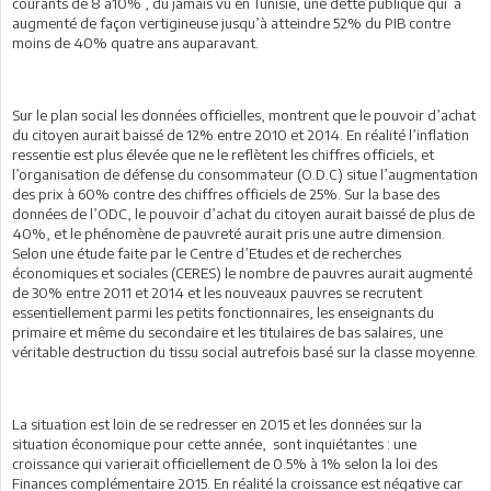
courants de 8 à10% , du jamais vu en Tunisie, une dette publique qui a
augmenté de façon vertigineuse jusqu’à atteindre 52% du PIB contre
moins de 40% quatre ans auparavant.
Sur le plan social les données officielles, montrent que le pouvoir d’achat
du citoyen aurait baissé de 12% entre 2010 et 2014. En réalité l’inflation
ressentie est plus élevée que ne le reflètent les chiffres officiels, et
l’organisation de défense du consommateur (O.D.C) situe l’augmentation
des prix à 60% contre des chiffres officiels de 25%. Sur la base des
données de l’ODC, le pouvoir d’achat du citoyen aurait baissé de plus de
40%, et le phénomène de pauvreté aurait pris une autre dimension.
Selon une étude faite par le Centre d’Etudes et de recherches
économiques et sociales (CERES) le nombre de pauvres aurait augmenté
de 30% entre 2011 et 2014 et les nouveaux pauvres se recrutent
essentiellement parmi les petits fonctionnaires, les enseignants du
primaire et même du secondaire et les titulaires de bas salaires, une
véritable destruction du tissu social autrefois basé sur la classe moyenne.
La situation est loin de se redresser en 2015 et les données sur la
situation économique pour cette année, sont inquiétantes : une
croissance qui varierait officiellement de 0.5% à 1% selon la loi des
Finances complémentaire 2015. En réalité la croissance est négative car