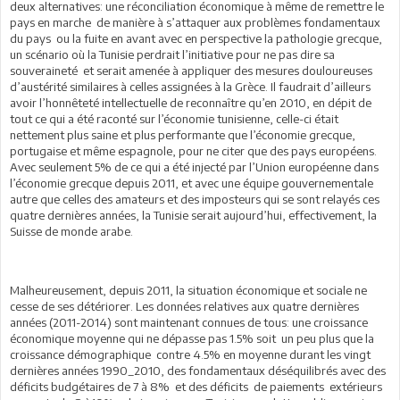
deux alternatives: une réconciliation économique à même de remettre le
pays en marche de manière à s’attaquer aux problèmes fondamentaux
du pays ou la fuite en avant avec en perspective la pathologie grecque,
un scénario où la Tunisie perdrait l’initiative pour ne pas dire sa
souveraineté et serait amenée à appliquer des mesures douloureuses
d’austérité similaires à celles assignées à la Grèce. Il faudrait d’ailleurs
avoir l’honnêteté intellectuelle de reconnaître qu’en 2010, en dépit de
tout ce qui a été raconté sur l’économie tunisienne, celle-ci était
nettement plus saine et plus performante que l’économie grecque,
portugaise et même espagnole, pour ne citer que des pays européens.
Avec seulement 5% de ce qui a été injecté par l’Union européenne dans
l’économie grecque depuis 2011, et avec une équipe gouvernementale
autre que celles des amateurs et des imposteurs qui se sont relayés ces
quatre dernières années, la Tunisie serait aujourd’hui, effectivement, la
Suisse de monde arabe.
Malheureusement, depuis 2011, la situation économique et sociale ne
cesse de ses détériorer. Les données relatives aux quatre dernières
années (2011-2014) sont maintenant connues de tous: une croissance
économique moyenne qui ne dépasse pas 1.5% soit un peu plus que la
croissance démographique contre 4.5% en moyenne durant les vingt
dernières années 1990_2010, des fondamentaux déséquilibrés avec des
déficits budgétaires de 7 à 8% et des déficits de paiements extérieurs