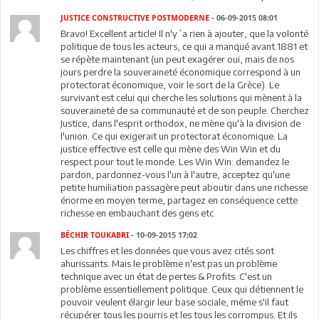
JUSTICE CONSTRUCTIVE POSTMODERNE
- 06-09-2015 08:01
Bravo! Excellent article! Il n'y´a rien à ajouter, que la volonté
politique de tous les acteurs, ce qui a manqué avant 1881 et
se répète maintenant (un peut exagérer oui, mais de nos
jours perdre la souveraineté économique correspond à un
protectorat économique, voir le sort de la Grèce). Le
survivant est celui qui cherche les solutions qui mènent à la
souveraineté de sa communauté et de son peuple. Cherchez
Justice, dans l'esprit orthodox, ne mène qu'à la division de
l'union. Ce qui exigerait un protectorat économique. La
justice effective est celle qui mène des Win Win et du
respect pour tout le monde. Les Win Win: demandez le
pardon, pardonnez-vous l'un à l'autre, acceptez qu'une
petite humiliation passagère peut aboutir dans une richesse
énorme en moyen terme, partagez en conséquence cette
richesse en embauchant des gens etc.
BÉCHIR TOUKABRI
- 10-09-2015 17:02
Les chiffres et les données que vous avez cités sont
ahurissants. Mais le problème n'est pas un problème
technique avec un état de pertes & Profits. C'est un
problème essentiellement politique. Ceux qui détiennent le
pouvoir veulent élargir leur base sociale, même s'il faut
récupérer tous les pourris et les tous les corrompus. Et ils