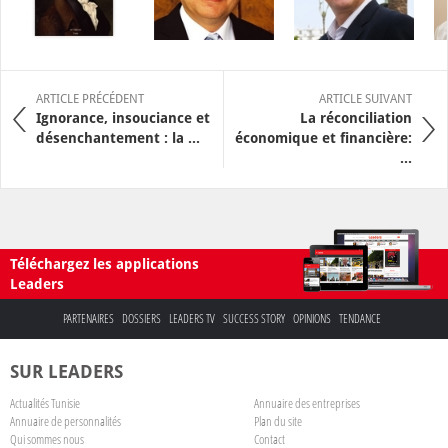
ARTICLE PRÉCÉDENT
ARTICLE SUIVANT
Ignorance, insouciance et
La réconciliation
désenchantement : la ...
économique et financière:
...
Téléchargez les applications
Leaders
PARTENAIRES
DOSSIERS
LEADERS TV
SUCCESS STORY
OPINIONS
TENDANCE
SUR LEADERS
Actualités Tunisie
Annuaire des entreprises
Annuaire de personnalités
Plan du site
Qui sommes nous
Contact